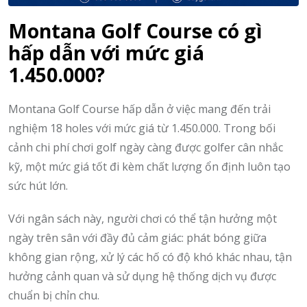
Montana Golf Course có gì
hấp dẫn với mức giá
1.450.000?
Montana Golf Course hấp dẫn ở việc mang đến trải
nghiệm 18 holes với mức giá từ 1.450.000. Trong bối
cảnh chi phí chơi golf ngày càng được golfer cân nhắc
kỹ, một mức giá tốt đi kèm chất lượng ổn định luôn tạo
sức hút lớn.
Với ngân sách này, người chơi có thể tận hưởng một
ngày trên sân với đầy đủ cảm giác: phát bóng giữa
không gian rộng, xử lý các hố có độ khó khác nhau, tận
hưởng cảnh quan và sử dụng hệ thống dịch vụ được
chuẩn bị chỉn chu.