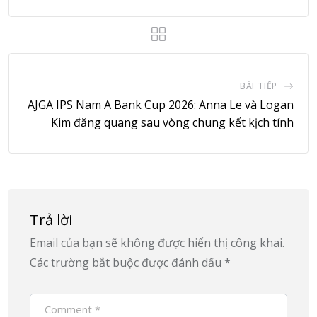
BÀI TIẾP
AJGA IPS Nam A Bank Cup 2026: Anna Le và Logan
Kim đăng quang sau vòng chung kết kịch tính
Trả lời
Email của bạn sẽ không được hiển thị công khai.
Các trường bắt buộc được đánh dấu
*