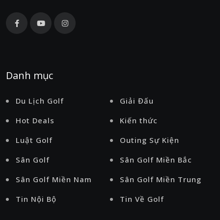
Danh mục
Du Lịch Golf
Giải Đấu
Hot Deals
Kiến thức
Luật Golf
Outing Sự Kiện
Sân Golf
Sân Golf Miền Bắc
Sân Golf Miền Nam
Sân Golf Miền Trung
Tin Nội Bộ
Tin Về Golf