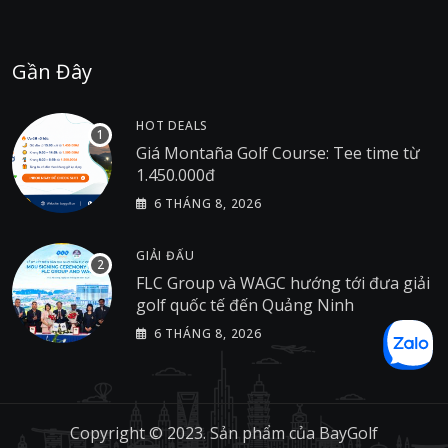
Gần Đây
HOT DEALS
Giá Montaña Golf Course: Tee time từ
1.450.000đ
6 THÁNG 8, 2026
GIẢI ĐẤU
FLC Group và WAGC hướng tới đưa giải
golf quốc tế đến Quảng Ninh
6 THÁNG 8, 2026
Copyright © 2023. Sản phẩm của
BayGolf