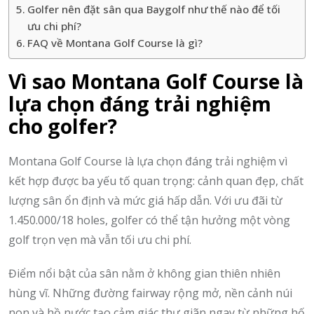
Golfer nên đặt sân qua Baygolf như thế nào để tối
ưu chi phí?
FAQ về Montana Golf Course là gì?
Vì sao Montana Golf Course là
lựa chọn đáng trải nghiệm
cho golfer?
Montana Golf Course là lựa chọn đáng trải nghiệm vì
kết hợp được ba yếu tố quan trọng: cảnh quan đẹp, chất
lượng sân ổn định và mức giá hấp dẫn. Với ưu đãi từ
1.450.000/18 holes, golfer có thể tận hưởng một vòng
golf trọn vẹn mà vẫn tối ưu chi phí.
Điểm nổi bật của sân nằm ở không gian thiên nhiên
hùng vĩ. Những đường fairway rộng mở, nền cảnh núi
non và hồ nước tạo cảm giác thư giãn ngay từ những hố