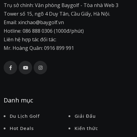
Trụ sở chính: Văn phòng Baygolf - Tòa nhà Web 3
Tower số 15, ngõ 4 Duy Tân, Cầu Giấy, Hà Nội.
Email: xinchao@baygolf.vn
Hotline: 086 888 0306 (1000đ/phút)
Liên hệ hợp tác đối tác:
Mr. Hoàng Quân: 0916 899 991
Danh mục
Du Lịch Golf
Giải Đấu
Hot Deals
Kiến thức