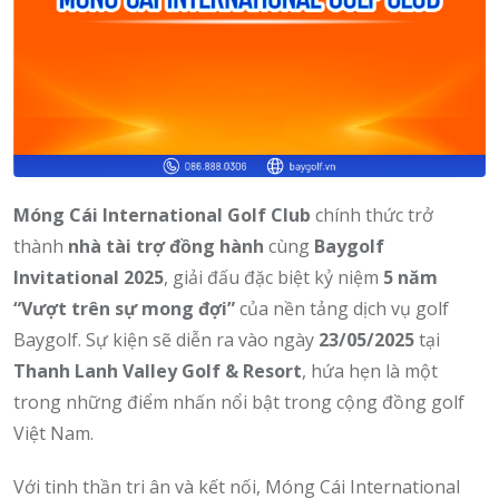
Móng Cái International Golf Club
chính thức trở
thành
nhà tài trợ đồng hành
cùng
Baygolf
Invitational 2025
, giải đấu đặc biệt kỷ niệm
5 năm
“Vượt trên sự mong đợi”
của nền tảng dịch vụ golf
Baygolf. Sự kiện sẽ diễn ra vào ngày
23/05/2025
tại
Thanh Lanh Valley Golf & Resort
, hứa hẹn là một
trong những điểm nhấn nổi bật trong cộng đồng golf
Việt Nam.
Với tinh thần tri ân và kết nối, Móng Cái International