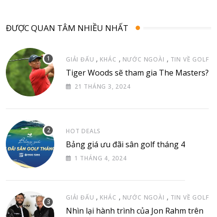
ĐƯỢC QUAN TÂM NHIỀU NHẤT
,
,
,
GIẢI ĐẤU
KHÁC
NƯỚC NGOÀI
TIN VỀ GOLF
Tiger Woods sẽ tham gia The Masters?
21 THÁNG 3, 2024
HOT DEALS
Bảng giá ưu đãi sân golf tháng 4
1 THÁNG 4, 2024
,
,
,
GIẢI ĐẤU
KHÁC
NƯỚC NGOÀI
TIN VỀ GOLF
Nhìn lại hành trình của Jon Rahm trên