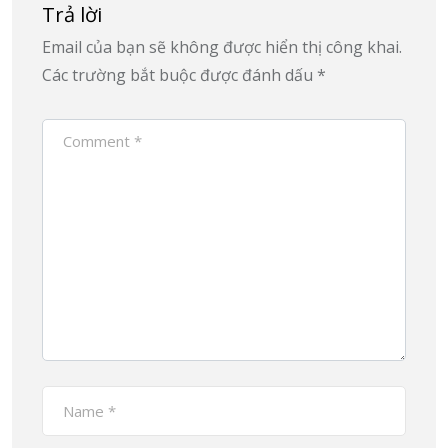
Trả lời
Email của bạn sẽ không được hiển thị công khai.
Các trường bắt buộc được đánh dấu
*