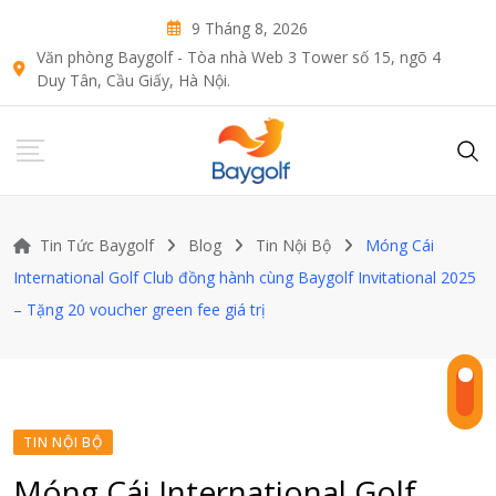
Skip
9 Tháng 8, 2026
to
Văn phòng Baygolf - Tòa nhà Web 3 Tower số 15, ngõ 4
content
Duy Tân, Cầu Giấy, Hà Nội.
Tin Tức Baygolf
Blog
Tin Nội Bộ
Móng Cái
International Golf Club đồng hành cùng Baygolf Invitational 2025
– Tặng 20 voucher green fee giá trị
TIN NỘI BỘ
Móng Cái International Golf