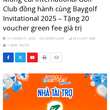
Club đồng hành cùng Baygolf
Invitational 2025 – Tặng 20
voucher green fee giá trị
12 THÁNG 5, 2025
0
BÌNH LUẬN
424
LƯỢT XEM
1 NĂM TRƯỚC
Youtube
Print
Share
via
Email