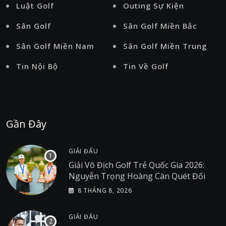
Luật Golf
Outing Sự Kiện
Sân Golf
Sân Golf Miền Bắc
Sân Golf Miền Nam
Sân Golf Miền Trung
Tin Nội Bộ
Tin Về Golf
Gần Đây
GIẢI ĐẤU
Giải Vô Địch Golf Trẻ Quốc Gia 2026:
Nguyễn Trọng Hoàng Càn Quét Đối
Thủ Tại Giải Golf Việt Nam
8 THÁNG 8, 2026
GIẢI ĐẤU