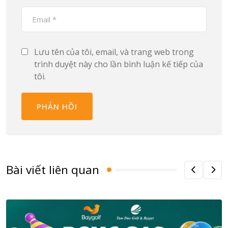
Lưu tên của tôi, email, và trang web trong
trình duyệt này cho lần bình luận kế tiếp của
tôi.
Bài viết liên quan