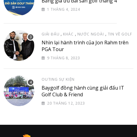
Bảng giá ưu đãi sân golf tháng 4
1 THÁNG 4, 2024
,
,
,
GIẢI ĐẤU
KHÁC
NƯỚC NGOÀI
TIN VỀ GOLF
Nhìn lại hành trình của Jon Rahm trên
PGA Tour
9 THÁNG 8, 2023
OUTING SỰ KIỆN
Baygolf đồng hành cùng giải đấu IT
Golf Club & Friend
20 THÁNG 12, 2023