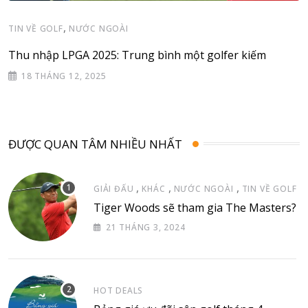
,
TIN VỀ GOLF
NƯỚC NGOÀI
Thu nhập LPGA 2025: Trung bình một golfer kiếm
18 THÁNG 12, 2025
ĐƯỢC QUAN TÂM NHIỀU NHẤT
,
,
,
GIẢI ĐẤU
KHÁC
NƯỚC NGOÀI
TIN VỀ GOLF
Tiger Woods sẽ tham gia The Masters?
21 THÁNG 3, 2024
HOT DEALS