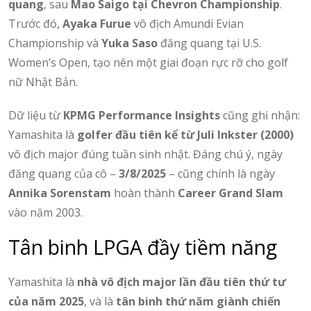
quang
, sau
Mao Saigo tại Chevron Championship
.
Trước đó,
Ayaka Furue
vô địch Amundi Evian
Championship và
Yuka Saso
đăng quang tại U.S.
Women’s Open, tạo nên một giai đoạn rực rỡ cho golf
nữ Nhật Bản.
Dữ liệu từ
KPMG Performance Insights
cũng ghi nhận:
Yamashita là
golfer đầu tiên kể từ Juli Inkster (2000)
vô địch major đúng tuần sinh nhật. Đáng chú ý, ngày
đăng quang của cô –
3/8/2025
– cũng chính là ngày
Annika Sorenstam
hoàn thành
Career Grand Slam
vào năm 2003.
Tân binh LPGA đầy tiềm năng
Yamashita là
nhà vô địch major lần đầu tiên thứ tư
của năm 2025
, và là
tân binh thứ năm giành chiến