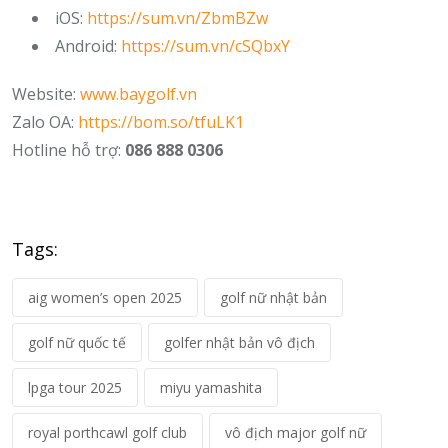
iOS:
https://sum.vn/ZbmBZw
Android:
https://sum.vn/cSQbxY
Website:
www.baygolf.vn
Zalo OA:
https://bom.so/tfuLK1
Hotline hỗ trợ:
086 888 0306
Tags:
aig women’s open 2025
golf nữ nhật bản
golf nữ quốc tế
golfer nhật bản vô địch
lpga tour 2025
miyu yamashita
royal porthcawl golf club
vô địch major golf nữ