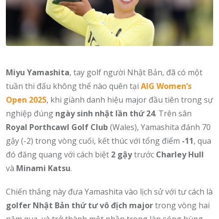
Miyu Yamashita
, tay golf người Nhật Bản, đã có một
tuần thi đấu không thể nào quên tại
AIG Women’s
Open 2025
, khi giành danh hiệu major đầu tiên trong sự
nghiệp đúng
ngày sinh nhật lần thứ 24
. Trên sân
Royal Porthcawl Golf Club
(Wales), Yamashita đánh 70
gậy (-2) trong vòng cuối, kết thúc với tổng điểm
-11
, qua
đó đăng quang với cách biệt
2 gậy
trước
Charley Hull
và
Minami Katsu
.
Chiến thắng này đưa Yamashita vào lịch sử với tư cách là
golfer Nhật Bản thứ tư vô địch major
trong vòng hai