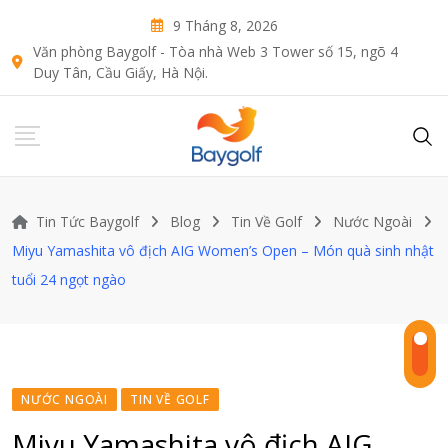
Skip
9 Tháng 8, 2026
to
Văn phòng Baygolf - Tòa nhà Web 3 Tower số 15, ngõ 4
content
Duy Tân, Cầu Giấy, Hà Nội.
Tin Tức Baygolf
Blog
Tin Về Golf
Nước Ngoài
Miyu Yamashita vô địch AIG Women’s Open – Món quà sinh nhật
tuổi 24 ngọt ngào
NƯỚC NGOÀI
TIN VỀ GOLF
Miyu Yamashita vô địch AIG