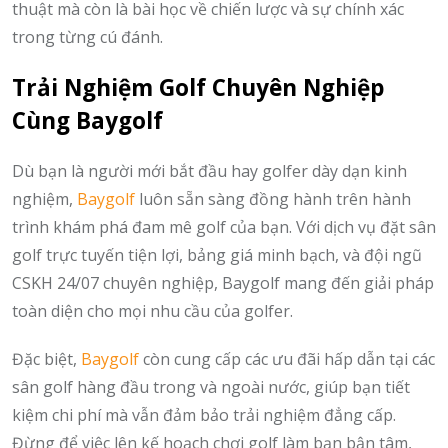
thuật mà còn là bài học về chiến lược và sự chính xác
trong từng cú đánh.
Trải Nghiệm Golf Chuyên Nghiệp
Cùng Baygolf
Dù bạn là người mới bắt đầu hay golfer dày dạn kinh
nghiệm,
Baygolf
luôn sẵn sàng đồng hành trên hành
trình khám phá đam mê golf của bạn. Với dịch vụ đặt sân
golf trực tuyến tiện lợi, bảng giá minh bạch, và đội ngũ
CSKH 24/07 chuyên nghiệp, Baygolf mang đến giải pháp
toàn diện cho mọi nhu cầu của golfer.
Đặc biệt,
Baygolf
còn cung cấp các ưu đãi hấp dẫn tại các
sân golf hàng đầu trong và ngoài nước, giúp bạn tiết
kiệm chi phí mà vẫn đảm bảo trải nghiệm đẳng cấp.
Đừng để việc lên kế hoạch chơi golf làm bạn bận tâm,