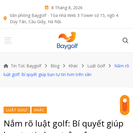
Skip
8 Tháng 8, 2026
to
Văn phòng Baygolf - Tòa nhà Web 3 Tower số 15, ngõ 4
content
Duy Tân, Cầu Giấy, Hà Nội.
Tin Tức Baygolf
Blog
Khác
Luật Golf
Nắm rõ
luật golf: Bí quyết giúp bạn tự tin hơn trên sân
LUẬT GOLF
KHÁC
Nắm rõ luật golf: Bí quyết giúp