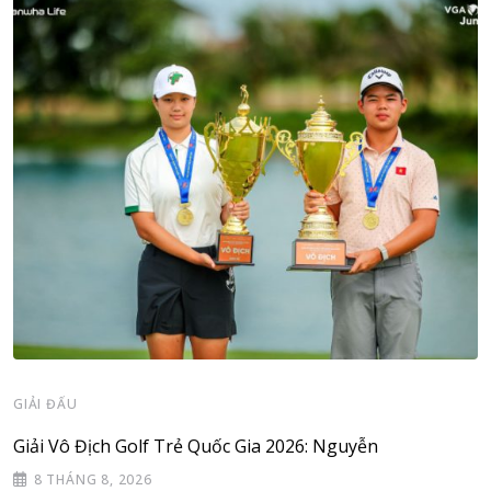
GIẢI ĐẤU
Giải Vô Địch Golf Trẻ Quốc Gia 2026: Nguyễn
8 THÁNG 8, 2026