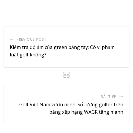
via
Email
PREVIOUS POST
Kiểm tra độ ẩm của green bằng tay: Có vi phạm
luật golf không?
BÀI TIẾP
Golf Việt Nam vươn mình: Số lượng golfer trên
bảng xếp hạng WAGR tăng mạnh