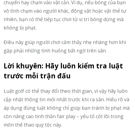
chuyển hay chạm vào vật cản. Ví dụ, nếu bóng của bạn
vô tình chạm vào người khác, động vật hoặc vật thể tự
nhiên, bạn có thể tiếp tục chơi từ vị trí bóng dừng mà
không bị phạt.
Điều này giúp người chơi cảm thấy nhẹ nhàng hơn khi
gặp phải những tình huống bất ngờ trên sân.
Lời khuyên: Hãy luôn kiểm tra luật
trước mỗi trận đấu
Luật golf có thể thay đổi theo thời gian, vì vậy hãy luôn
cập nhật thông tin mới nhất trước khi ra sân. Hiểu rõ và
áp dụng đúng luật không chỉ giúp bạn tránh bị phạt mà
còn nâng cao tinh thần fair play – yếu tố cốt lõi trong
môn thể thao quý tộc này.