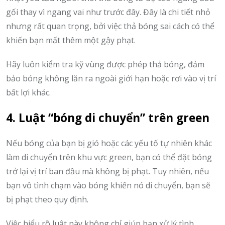
gối thay vì ngang vai như trước đây. Đây là chi tiết nhỏ
nhưng rất quan trọng, bởi việc thả bóng sai cách có thể
khiến bạn mất thêm một gậy phạt.
Hãy luôn kiểm tra kỹ vùng được phép thả bóng, đảm
bảo bóng không lăn ra ngoài giới hạn hoặc rơi vào vị trí
bất lợi khác.
4. Luật “bóng di chuyển” trên green
Nếu bóng của bạn bị gió hoặc các yếu tố tự nhiên khác
làm di chuyển trên khu vực green, bạn có thể đặt bóng
trở lại vị trí ban đầu mà không bị phạt. Tuy nhiên, nếu
bạn vô tình chạm vào bóng khiến nó di chuyển, bạn sẽ
bị phạt theo quy định.
Việc hiểu rõ luật này không chỉ giúp bạn xử lý tình