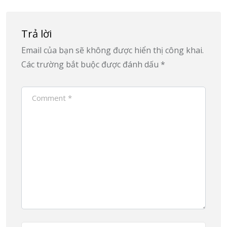
Trả lời
Email của bạn sẽ không được hiển thị công khai.
Các trường bắt buộc được đánh dấu
*