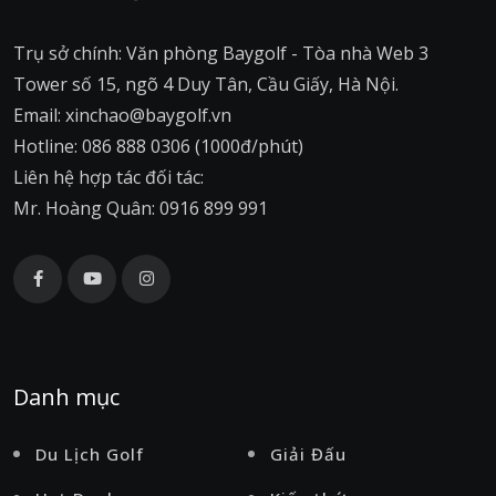
Trụ sở chính: Văn phòng Baygolf - Tòa nhà Web 3
Tower số 15, ngõ 4 Duy Tân, Cầu Giấy, Hà Nội.
Email: xinchao@baygolf.vn
Hotline: 086 888 0306 (1000đ/phút)
Liên hệ hợp tác đối tác:
Mr. Hoàng Quân: 0916 899 991
Danh mục
Du Lịch Golf
Giải Đấu