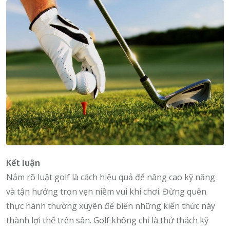
Kết luận
Nắm rõ luật golf là cách hiệu quả để nâng cao kỹ năng
và tận hưởng trọn vẹn niềm vui khi chơi. Đừng quên
thực hành thường xuyên để biến những kiến thức này
thành lợi thế trên sân. Golf không chỉ là thử thách kỹ