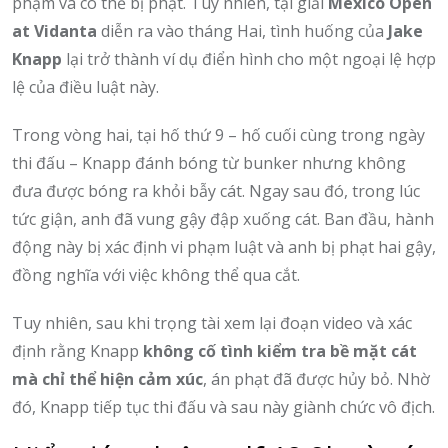
phạm và có thể bị phạt. Tuy nhiên, tại giải
Mexico Open
at Vidanta
diễn ra vào tháng Hai, tình huống của
Jake
Knapp
lại trở thành ví dụ điển hình cho một ngoại lệ hợp
lệ của điều luật này.
Trong vòng hai, tại hố thứ 9 – hố cuối cùng trong ngày
thi đấu – Knapp đánh bóng từ bunker nhưng không
đưa được bóng ra khỏi bẫy cát. Ngay sau đó, trong lúc
tức giận, anh đã vung gậy đập xuống cát. Ban đầu, hành
động này bị xác định vi phạm luật và anh bị phạt hai gậy,
đồng nghĩa với việc không thể qua cắt.
Tuy nhiên, sau khi trọng tài xem lại đoạn video và xác
định rằng Knapp
không cố tình kiểm tra bề mặt cát
mà chỉ thể hiện cảm xúc
, án phạt đã được hủy bỏ. Nhờ
đó, Knapp tiếp tục thi đấu và sau này giành chức vô địch.