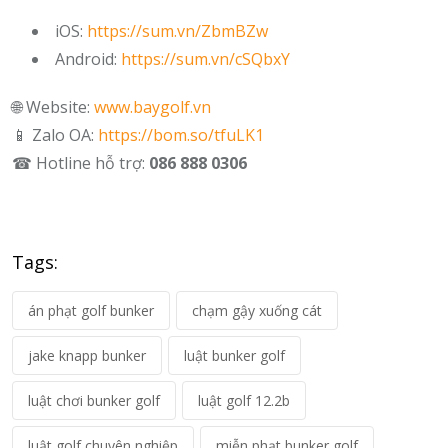
iOS:
https://sum.vn/ZbmBZw
Android:
https://sum.vn/cSQbxY
🌐 Website:
www.baygolf.vn
📱 Zalo OA:
https://bom.so/tfuLK1
☎ Hotline hỗ trợ:
086 888 0306
Tags:
án phạt golf bunker
chạm gậy xuống cát
jake knapp bunker
luật bunker golf
luật chơi bunker golf
luật golf 12.2b
luật golf chuyên nghiệp
miễn phạt bunker golf