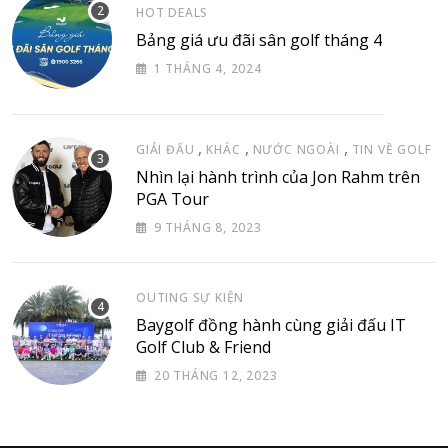
HOT DEALS
Bảng giá ưu đãi sân golf tháng 4
1 THÁNG 4, 2024
,
,
,
GIẢI ĐẤU
KHÁC
NƯỚC NGOÀI
TIN VỀ GOLF
Nhìn lại hành trình của Jon Rahm trên
PGA Tour
9 THÁNG 8, 2023
OUTING SỰ KIỆN
Baygolf đồng hành cùng giải đấu IT
Golf Club & Friend
20 THÁNG 12, 2023