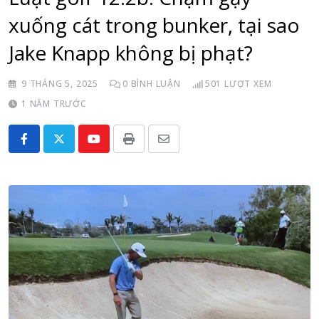
xuống cát trong bunker, tại sao
Jake Knapp không bị phạt?
9 THÁNG 5, 2025
0
BÌNH LUẬN
501
LƯỢT XEM
1 NĂM TRƯỚC
Youtube
Print
Share
via
Email