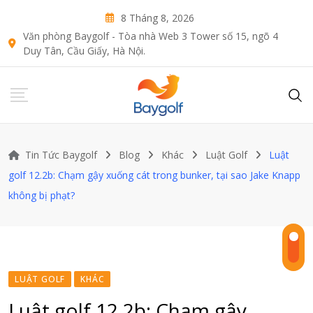
Skip
8 Tháng 8, 2026
to
Văn phòng Baygolf - Tòa nhà Web 3 Tower số 15, ngõ 4
content
Duy Tân, Cầu Giấy, Hà Nội.
Tin Tức Baygolf
Blog
Khác
Luật Golf
Luật
golf 12.2b: Chạm gậy xuống cát trong bunker, tại sao Jake Knapp
không bị phạt?
LUẬT GOLF
KHÁC
Luật golf 12.2b: Chạm gậy