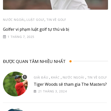
,
,
NƯỚC NGOÀI
LUẬT GOLF
TIN VỀ GOLF
Golfer vi phạm luật golf tự thú và bị
1 THÁNG 7, 2025
ĐƯỢC QUAN TÂM NHIỀU NHẤT
,
,
,
GIẢI ĐẤU
KHÁC
NƯỚC NGOÀI
TIN VỀ GOLF
Tiger Woods sẽ tham gia The Masters?
21 THÁNG 3, 2024