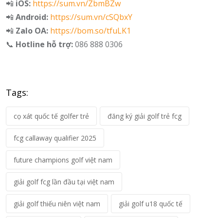
📲
iOS:
https://sum.vn/ZbmBZw
📲
Android:
https://sum.vn/cSQbxY
📲
Zalo OA:
https://bom.so/tfuLK1
📞
Hotline hỗ trợ:
086 888 0306
Tags:
cọ xát quốc tế golfer trẻ
đăng ký giải golf trẻ fcg
fcg callaway qualifier 2025
future champions golf việt nam
giải golf fcg lần đầu tại việt nam
giải golf thiếu niên việt nam
giải golf u18 quốc tế