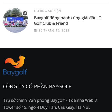
OUTING SỰ KIỆN
Baygolf đồng hành cùng giải đấu IT
Golf Club & Friend
20 THÁNG 12, 2023
CÔNG TY CỔ PHẦN BAYGOLF
Trụ sở chính: Văn phòng Baygolf - Tòa nhà Web 3
Tower số 15, ngõ 4 Duy Tân, Cầu Giấy, Hà Nội.