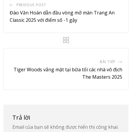
PREVIOUS POST
Đào Văn Hoàn dẫn đầu vòng mở màn Trang An
Classic 2025 với điểm số -1 gậy
BÀI TIẾP
Tiger Woods vắng mặt tại bữa tối các nhà vô địch
The Masters 2025
Trả lời
Email của bạn sẽ không được hiển thị công khai.