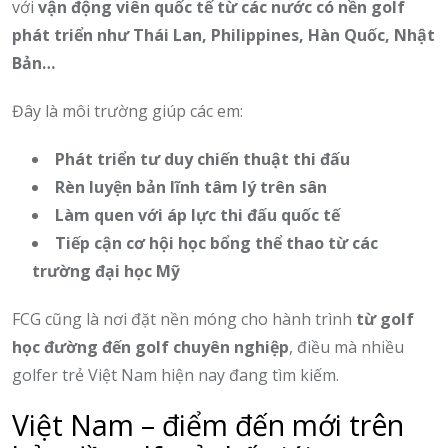
với
vận động viên quốc tế từ các nước có nền golf
phát triển như Thái Lan, Philippines, Hàn Quốc, Nhật
Bản…
Đây là môi trường giúp các em:
Phát triển tư duy chiến thuật thi đấu
Rèn luyện bản lĩnh tâm lý trên sân
Làm quen với áp lực thi đấu quốc tế
Tiếp cận cơ hội học bổng thể thao từ các
trường đại học Mỹ
FCG cũng là nơi đặt nền móng cho hành trình
từ golf
học đường đến golf chuyên nghiệp
, điều mà nhiều
golfer trẻ Việt Nam hiện nay đang tìm kiếm.
Việt Nam – điểm đến mới trên