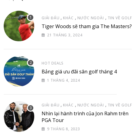
,
,
,
GIẢI ĐẤU
KHÁC
NƯỚC NGOÀI
TIN VỀ GOLF
Tiger Woods sẽ tham gia The Masters?
21 THÁNG 3, 2024
HOT DEALS
Bảng giá ưu đãi sân golf tháng 4
1 THÁNG 4, 2024
,
,
,
GIẢI ĐẤU
KHÁC
NƯỚC NGOÀI
TIN VỀ GOLF
Nhìn lại hành trình của Jon Rahm trên
PGA Tour
9 THÁNG 8, 2023