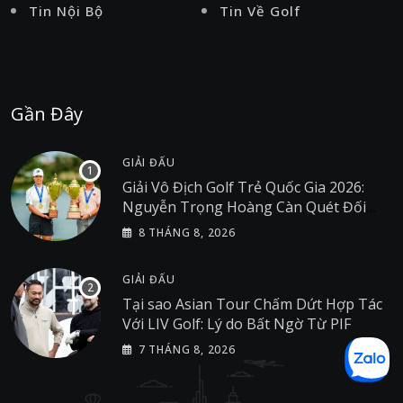
Tin Nội Bộ
Tin Về Golf
Gần Đây
GIẢI ĐẤU
Giải Vô Địch Golf Trẻ Quốc Gia 2026:
Nguyễn Trọng Hoàng Càn Quét Đối
Thủ Tại Giải Golf Việt Nam
8 THÁNG 8, 2026
GIẢI ĐẤU
Tại sao Asian Tour Chấm Dứt Hợp Tác
Với LIV Golf: Lý do Bất Ngờ Từ PIF
7 THÁNG 8, 2026