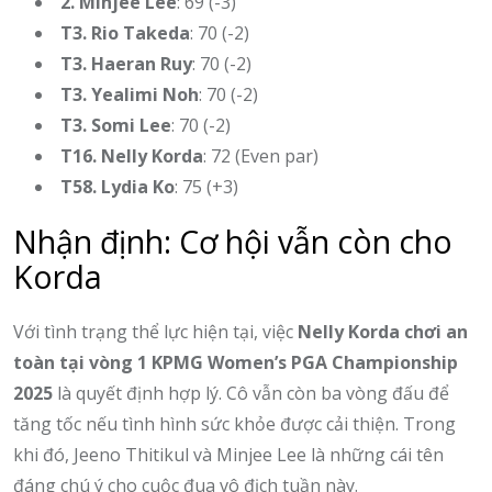
2. Minjee Lee
: 69 (-3)
T3. Rio Takeda
: 70 (-2)
T3. Haeran Ruy
: 70 (-2)
T3. Yealimi Noh
: 70 (-2)
T3. Somi Lee
: 70 (-2)
T16. Nelly Korda
: 72 (Even par)
T58. Lydia Ko
: 75 (+3)
Nhận định: Cơ hội vẫn còn cho
Korda
Với tình trạng thể lực hiện tại, việc
Nelly Korda chơi an
toàn tại vòng 1 KPMG Women’s PGA Championship
2025
là quyết định hợp lý. Cô vẫn còn ba vòng đấu để
tăng tốc nếu tình hình sức khỏe được cải thiện. Trong
khi đó, Jeeno Thitikul và Minjee Lee là những cái tên
đáng chú ý cho cuộc đua vô địch tuần này.