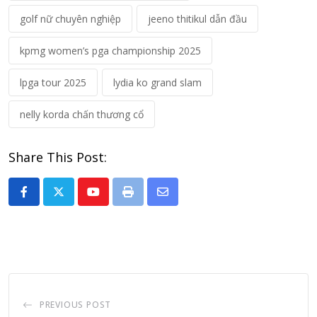
golf nữ chuyên nghiệp
jeeno thitikul dẫn đầu
kpmg women’s pga championship 2025
lpga tour 2025
lydia ko grand slam
nelly korda chấn thương cổ
Share This Post:
Youtube
Print
Share
via
Email
PREVIOUS POST