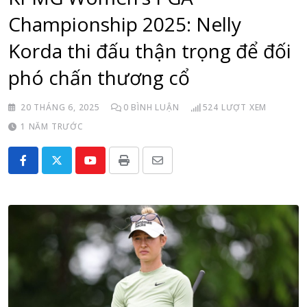
Championship 2025: Nelly
Korda thi đấu thận trọng để đối
phó chấn thương cổ
20 THÁNG 6, 2025
0
BÌNH LUẬN
524
LƯỢT XEM
1 NĂM TRƯỚC
Youtube
Print
Share
via
Email