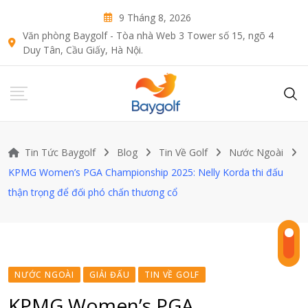
Skip
9 Tháng 8, 2026
to
Văn phòng Baygolf - Tòa nhà Web 3 Tower số 15, ngõ 4
content
Duy Tân, Cầu Giấy, Hà Nội.
Tin Tức Baygolf
Blog
Tin Về Golf
Nước Ngoài
KPMG Women’s PGA Championship 2025: Nelly Korda thi đấu
thận trọng để đối phó chấn thương cổ
NƯỚC NGOÀI
GIẢI ĐẤU
TIN VỀ GOLF
KPMG Women’s PGA