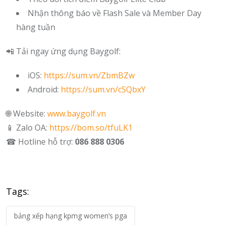
Nhận thông báo về Flash Sale và Member Day
hàng tuần
📲 Tải ngay ứng dụng Baygolf:
iOS:
https://sum.vn/ZbmBZw
Android:
https://sum.vn/cSQbxY
🌐 Website:
www.baygolf.vn
📱 Zalo OA:
https://bom.so/tfuLK1
☎ Hotline hỗ trợ:
086 888 0306
Tags:
bảng xếp hạng kpmg women’s pga