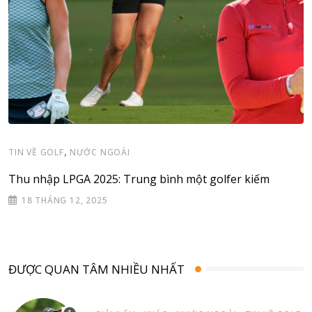
,
TIN VỀ GOLF
NƯỚC NGOÀI
Thu nhập LPGA 2025: Trung bình một golfer kiếm
18 THÁNG 12, 2025
ĐƯỢC QUAN TÂM NHIỀU NHẤT