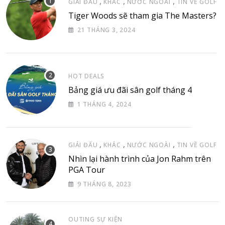
,
,
,
GIẢI ĐẤU
KHÁC
NƯỚC NGOÀI
TIN VỀ GOLF
Tiger Woods sẽ tham gia The Masters?
21 THÁNG 3, 2024
HOT DEALS
Bảng giá ưu đãi sân golf tháng 4
1 THÁNG 4, 2024
,
,
,
GIẢI ĐẤU
KHÁC
NƯỚC NGOÀI
TIN VỀ GOLF
Nhìn lại hành trình của Jon Rahm trên
PGA Tour
9 THÁNG 8, 2023
OUTING SỰ KIỆN