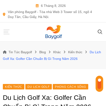
Skip
6 Tháng 8, 2026
to
Văn phòng Baygolf - Tòa nhà Web 3 Tower số 15, ngõ 4
content
Duy Tân, Cầu Giấy, Hà Nội.
Tin Tức Baygolf
Blog
Khác
Kiến thức
Du Lịch
Golf Xa: Golfer Cần Chuẩn Bị Gì Trong Năm 2026
KIẾN THỨC
DU LỊCH GOLF
PHONG CÁCH SỐNG
Du Lịch Golf Xa: Golfer Cần