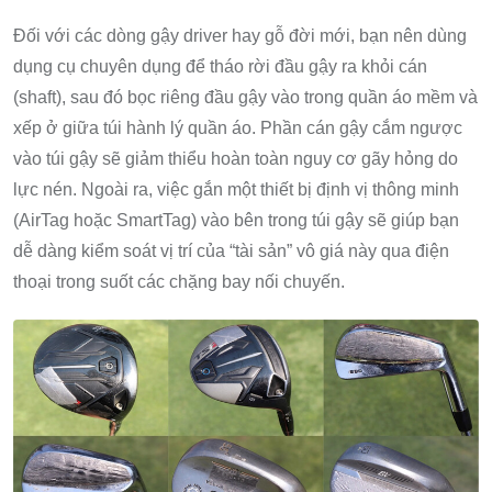
Đối với các dòng gậy driver hay gỗ đời mới, bạn nên dùng
dụng cụ chuyên dụng để tháo rời đầu gậy ra khỏi cán
(shaft), sau đó bọc riêng đầu gậy vào trong quần áo mềm và
xếp ở giữa túi hành lý quần áo. Phần cán gậy cắm ngược
vào túi gậy sẽ giảm thiểu hoàn toàn nguy cơ gãy hỏng do
lực nén. Ngoài ra, việc gắn một thiết bị định vị thông minh
(AirTag hoặc SmartTag) vào bên trong túi gậy sẽ giúp bạn
dễ dàng kiểm soát vị trí của “tài sản” vô giá này qua điện
thoại trong suốt các chặng bay nối chuyến.