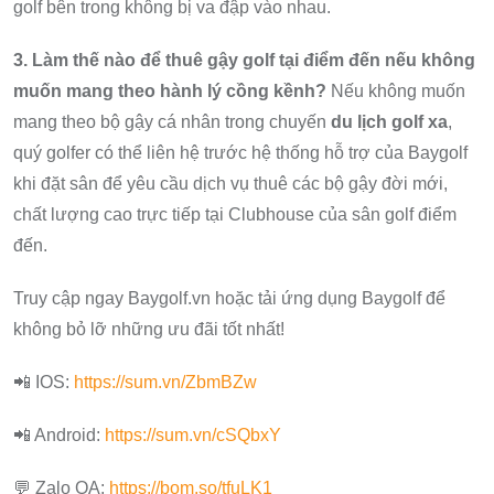
golf bên trong không bị va đập vào nhau.
3. Làm thế nào để thuê gậy golf tại điểm đến nếu không
muốn mang theo hành lý cồng kềnh?
Nếu không muốn
mang theo bộ gậy cá nhân trong chuyến
du lịch golf xa
,
quý golfer có thể liên hệ trước hệ thống hỗ trợ của Baygolf
khi đặt sân để yêu cầu dịch vụ thuê các bộ gậy đời mới,
chất lượng cao trực tiếp tại Clubhouse của sân golf điểm
đến.
Truy cập ngay Baygolf.vn hoặc tải ứng dụng Baygolf để
không bỏ lỡ những ưu đãi tốt nhất!
📲 IOS:
https://sum.vn/ZbmBZw
📲 Android:
https://sum.vn/cSQbxY
💬 Zalo OA:
https://bom.so/tfuLK1