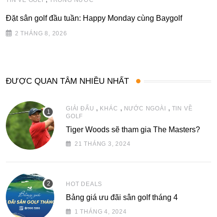
TIN VỀ GOLF
TRONG NƯỚC
Đặt sân golf đầu tuần: Happy Monday cùng Baygolf
2 THÁNG 8, 2026
ĐƯỢC QUAN TÂM NHIỀU NHẤT
,
,
,
GIẢI ĐẤU
KHÁC
NƯỚC NGOÀI
TIN VỀ
GOLF
Tiger Woods sẽ tham gia The Masters?
21 THÁNG 3, 2024
HOT DEALS
Bảng giá ưu đãi sân golf tháng 4
1 THÁNG 4, 2024