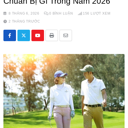
Chuẩn Bị Gì Trong Năm 2026
8 THÁNG 6, 2026
0
BÌNH LUẬN
156
LƯỢT XEM
2 THÁNG TRƯỚC
Youtube
Print
Share
via
Email