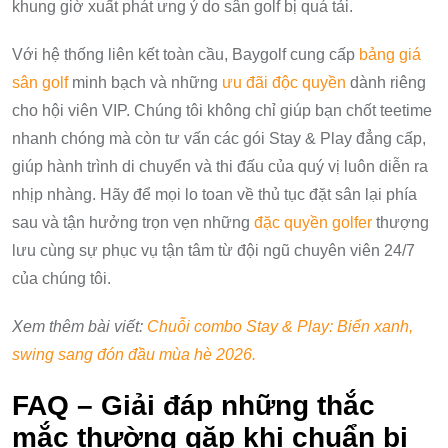
khung giờ xuất phát ưng ý do sân golf bị quá tải.
Với hệ thống liên kết toàn cầu, Baygolf cung cấp
bảng giá
sân golf
minh bạch và những
ưu đãi độc quyền
dành riêng
cho hội viên VIP. Chúng tôi không chỉ giúp bạn chốt teetime
nhanh chóng mà còn tư vấn các gói Stay & Play đẳng cấp,
giúp hành trình di chuyển và thi đấu của quý vị luôn diễn ra
nhịp nhàng. Hãy để mọi lo toan về thủ tục đặt sân lại phía
sau và tận hưởng trọn vẹn những
đặc quyền golfer
thượng
lưu cùng sự phục vụ tận tâm từ đội ngũ chuyên viên 24/7
của chúng tôi.
Xem thêm bài viết:
Chuỗi combo Stay & Play: Biển xanh,
swing sang đón đầu mùa hè 2026.
FAQ – Giải đáp những thắc
mắc thường gặp khi chuẩn bị