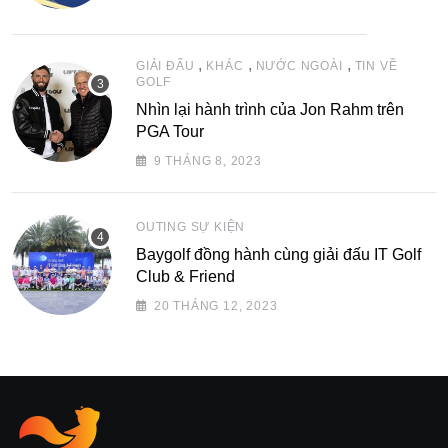
,
,
,
GIẢI ĐẤU
KHÁC
NƯỚC NGOÀI
TIN VỀ
GOLF
Nhìn lại hành trình của Jon Rahm trên
PGA Tour
9 THÁNG 8, 2023
OUTING SỰ KIỆN
Baygolf đồng hành cùng giải đấu IT Golf
Club & Friend
20 THÁNG 12, 2023