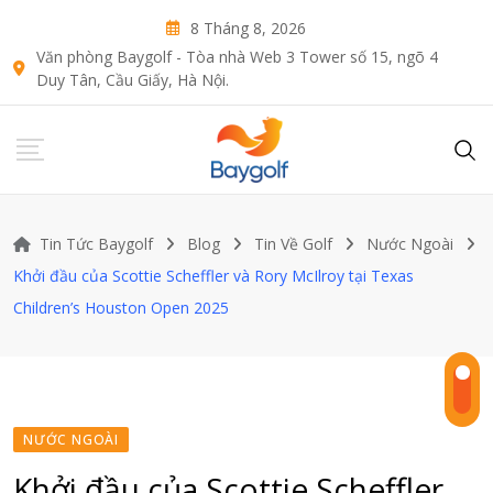
Skip
8 Tháng 8, 2026
to
Văn phòng Baygolf - Tòa nhà Web 3 Tower số 15, ngõ 4
content
Duy Tân, Cầu Giấy, Hà Nội.
Tin Tức Baygolf
Blog
Tin Về Golf
Nước Ngoài
Khởi đầu của Scottie Scheffler và Rory McIlroy tại Texas
Children’s Houston Open 2025
NƯỚC NGOÀI
Khởi đầu của Scottie Scheffler