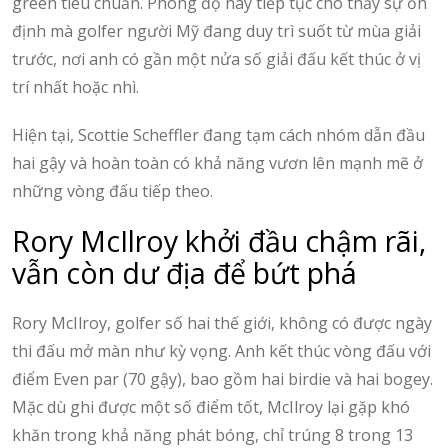
green tiêu chuẩn. Phong độ này tiếp tục cho thấy sự ổn
định mà golfer người Mỹ đang duy trì suốt từ mùa giải
trước, nơi anh có gần một nửa số giải đấu kết thúc ở vị
trí nhất hoặc nhì.
Hiện tại, Scottie Scheffler đang tạm cách nhóm dẫn đầu
hai gậy và hoàn toàn có khả năng vươn lên mạnh mẽ ở
những vòng đấu tiếp theo.
Rory McIlroy khởi đầu chậm rãi,
vẫn còn dư địa để bứt phá
Rory McIlroy, golfer số hai thế giới, không có được ngày
thi đấu mở màn như kỳ vọng. Anh kết thúc vòng đấu với
điểm Even par (70 gậy), bao gồm hai birdie và hai bogey.
Mặc dù ghi được một số điểm tốt, McIlroy lại gặp khó
khăn trong khả năng phát bóng, chỉ trúng 8 trong 13