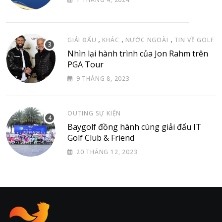
,
,
,
GIẢI ĐẤU
KHÁC
NƯỚC NGOÀI
TIN VỀ GOLF
Nhìn lại hành trình của Jon Rahm trên
PGA Tour
9 THÁNG 8, 2023
OUTING SỰ KIỆN
Baygolf đồng hành cùng giải đấu IT
Golf Club & Friend
20 THÁNG 12, 2023