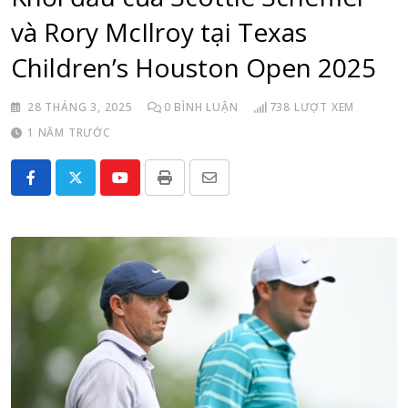
và Rory McIlroy tại Texas
Children’s Houston Open 2025
28 THÁNG 3, 2025
0
BÌNH LUẬN
738
LƯỢT XEM
1 NĂM TRƯỚC
Youtube
Print
Share
via
Email