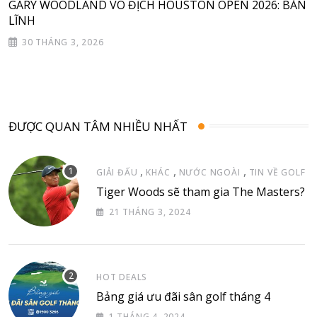
GARY WOODLAND VÔ ĐỊCH HOUSTON OPEN 2026: BẢN
LĨNH
30 THÁNG 3, 2026
ĐƯỢC QUAN TÂM NHIỀU NHẤT
,
,
,
GIẢI ĐẤU
KHÁC
NƯỚC NGOÀI
TIN VỀ GOLF
Tiger Woods sẽ tham gia The Masters?
21 THÁNG 3, 2024
HOT DEALS
Bảng giá ưu đãi sân golf tháng 4
1 THÁNG 4, 2024