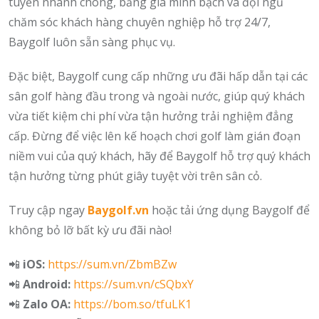
tuyến nhanh chóng, bảng giá minh bạch và đội ngũ
chăm sóc khách hàng chuyên nghiệp hỗ trợ 24/7,
Baygolf luôn sẵn sàng phục vụ.
Đặc biệt, Baygolf cung cấp những ưu đãi hấp dẫn tại các
sân golf hàng đầu trong và ngoài nước, giúp quý khách
vừa tiết kiệm chi phí vừa tận hưởng trải nghiệm đẳng
cấp. Đừng để việc lên kế hoạch chơi golf làm gián đoạn
niềm vui của quý khách, hãy để Baygolf hỗ trợ quý khách
tận hưởng từng phút giây tuyệt vời trên sân cỏ.
Truy cập ngay
Baygolf.vn
hoặc tải ứng dụng Baygolf để
không bỏ lỡ bất kỳ ưu đãi nào!
📲
iOS:
https://sum.vn/ZbmBZw
📲
Android:
https://sum.vn/cSQbxY
📲
Zalo OA:
https://bom.so/tfuLK1