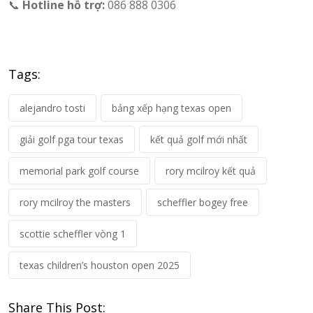
📞
Hotline hỗ trợ:
086 888 0306
Tags:
alejandro tosti
bảng xếp hạng texas open
giải golf pga tour texas
kết quả golf mới nhất
memorial park golf course
rory mcilroy kết quả
rory mcilroy the masters
scheffler bogey free
scottie scheffler vòng 1
texas children’s houston open 2025
Share This Post: