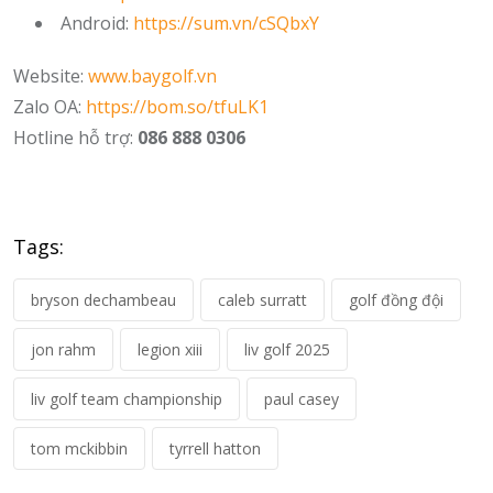
Android:
https://sum.vn/cSQbxY
Website:
www.baygolf.vn
Zalo OA:
https://bom.so/tfuLK1
Hotline hỗ trợ:
086 888 0306
Tags:
bryson dechambeau
caleb surratt
golf đồng đội
jon rahm
legion xiii
liv golf 2025
liv golf team championship
paul casey
tom mckibbin
tyrrell hatton