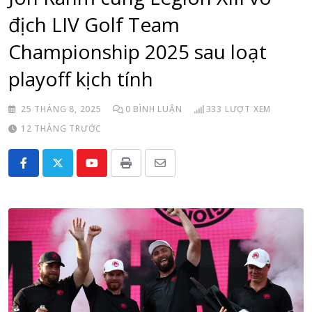
địch LIV Golf Team
Championship 2025 sau loạt
playoff kịch tính
25 THÁNG 8, 2025
0
BÌNH LUẬN
333
LƯỢT XEM
12 THÁNG TRƯỚC
Youtube
Print
Share
via
Email