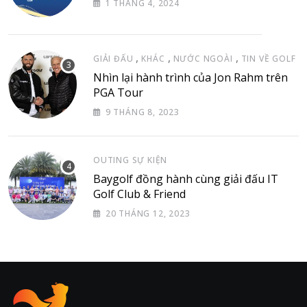
1 THÁNG 4, 2024
,
,
,
GIẢI ĐẤU
KHÁC
NƯỚC NGOÀI
TIN VỀ GOLF
Nhìn lại hành trình của Jon Rahm trên
PGA Tour
9 THÁNG 8, 2023
OUTING SỰ KIỆN
Baygolf đồng hành cùng giải đấu IT
Golf Club & Friend
20 THÁNG 12, 2023