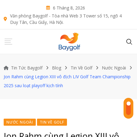
Skip
6 Tháng 8, 2026
to
Văn phòng Baygolf - Tòa nhà Web 3 Tower số 15, ngõ 4
content
Duy Tân, Cầu Giấy, Hà Nội.
Tin Tức Baygolf
Blog
Tin Về Golf
Nước Ngoài
Jon Rahm cùng Legion XIII vô địch LIV Golf Team Championship
2025 sau loạt playoff kịch tính
NƯỚC NGOÀI
TIN VỀ GOLF
Jon Rahm cùng Legion XIII vô