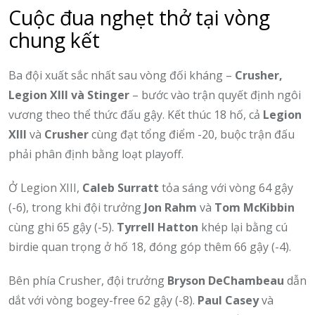
Cuộc đua nghẹt thở tại vòng
chung kết
Ba đội xuất sắc nhất sau vòng đối kháng –
Crusher,
Legion XIII và Stinger
– bước vào trận quyết định ngôi
vương theo thể thức đấu gậy. Kết thúc 18 hố, cả
Legion
XIII
và
Crusher
cùng đạt tổng điểm -20, buộc trận đấu
phải phân định bằng loạt playoff.
Ở Legion XIII,
Caleb Surratt
tỏa sáng với vòng 64 gậy
(-6), trong khi đội trưởng
Jon Rahm
và
Tom McKibbin
cùng ghi 65 gậy (-5).
Tyrrell Hatton
khép lại bằng cú
birdie quan trọng ở hố 18, đóng góp thêm 66 gậy (-4).
Bên phía Crusher, đội trưởng
Bryson DeChambeau
dẫn
dắt với vòng bogey-free 62 gậy (-8).
Paul Casey
và