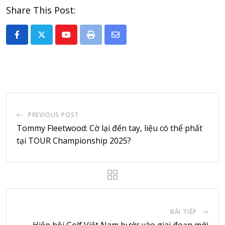
Share This Post:
Youtube
Print
Share
via
Email
PREVIOUS POST
Tommy Fleetwood: Cờ lại đến tay, liệu có thể phất
tại TOUR Championship 2025?
BÀI TIẾP
Hiệp hội Golf Việt Nam bước vào giai đoạn mới