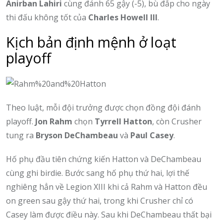
Anirban Lahiri
cùng đánh 65 gậy (-5), bù đắp cho ngày
thi đấu không tốt của
Charles Howell III
.
Kịch bản định mệnh ở loạt
playoff
Theo luật, mỗi đội trưởng được chọn đồng đội đánh
playoff.
Jon Rahm
chọn
Tyrrell Hatton
, còn Crusher
tung ra
Bryson DeChambeau
và
Paul Casey
.
Hố phụ đầu tiên chứng kiến Hatton và DeChambeau
cùng ghi birdie. Bước sang hố phụ thứ hai, lợi thế
nghiêng hẳn về Legion XIII khi cả Rahm và Hatton đều
on green sau gậy thứ hai, trong khi Crusher chỉ có
Casey làm được điều này. Sau khi DeChambeau thất bại