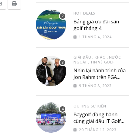
Share
Print
HOT DEALS
via
Bảng giá ưu đãi sân
Email
golf tháng 4
1 THÁNG 4, 2024
,
,
GIẢI ĐẤU
KHÁC
NƯỚC
,
NGOÀI
TIN VỀ GOLF
Nhìn lại hành trình của
Jon Rahm trên PGA
Tour
9 THÁNG 8, 2023
OUTING SỰ KIỆN
Baygolf đồng hành
cùng giải đấu IT Golf
Club & Friend
20 THÁNG 12, 2023