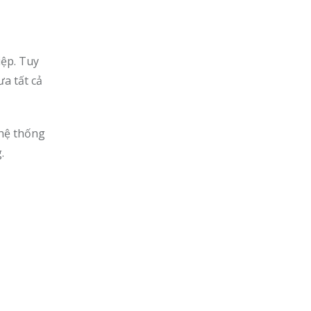
iệp. Tuy
a tất cả
 hệ thống
.