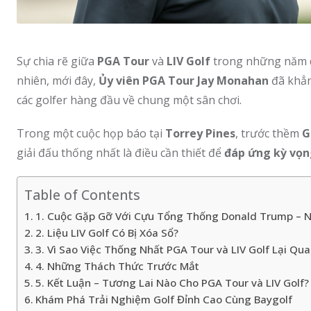
Sự chia rẽ giữa
PGA Tour
và
LIV Golf
trong những năm qu
nhiên, mới đây,
Ủy viên PGA Tour Jay Monahan
đã khẳ
các golfer hàng đầu về chung một sân chơi.
Trong một cuộc họp báo tại
Torrey Pines
, trước thềm
G
giải đấu thống nhất là điều cần thiết để
đáp ứng kỳ vọ
Table of Contents
1. Cuộc Gặp Gỡ Với Cựu Tổng Thống Donald Trump – 
2. Liệu LIV Golf Có Bị Xóa Sổ?
3. Vì Sao Việc Thống Nhất PGA Tour và LIV Golf Lại Qu
4. Những Thách Thức Trước Mắt
5. Kết Luận – Tương Lai Nào Cho PGA Tour và LIV Golf?
Khám Phá Trải Nghiệm Golf Đỉnh Cao Cùng Baygolf