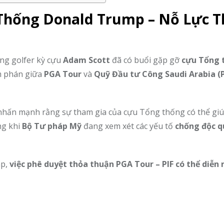
 Thống Donald Trump – Nỗ Lực T
ng golfer kỳ cựu
Adam Scott
đã có buổi gặp gỡ
cựu Tổng 
àm phán giữa
PGA Tour
và
Quỹ Đầu tư Công Saudi Arabia (P
 nhấn mạnh rằng sự tham gia của cựu Tổng thống có thể gi
ng khi
Bộ Tư pháp Mỹ
đang xem xét các yếu tố
chống độc q
mp,
việc phê duyệt thỏa thuận PGA Tour – PIF có thể diễn 