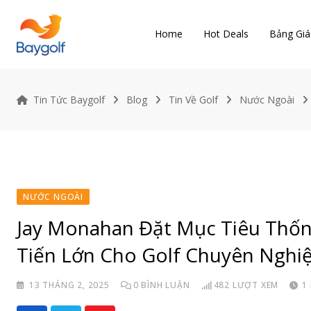
Skip
to
Home
Hot Deals
Bảng Giá
content
Tin Tức Baygolf
Blog
Tin Về Golf
Nước Ngoài
NƯỚC NGOÀI
Jay Monahan Đặt Mục Tiêu Thống
Tiến Lớn Cho Golf Chuyên Nghi
13 THÁNG 2, 2025
0
BÌNH LUẬN
482
LƯỢT XEM
1