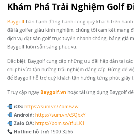
Khám Phá Trải Nghiệm Golf Đ
Baygolf
hân hạnh đồng hành cùng quý khách trên hành t
đã là golfer giàu kinh nghiệm, chúng tôi cam kết mang 
dịch vụ đặt sân golf trực tuyến nhanh chóng, bảng giá 
Baygolf luôn sẵn sàng phục vụ.
Đặc biệt, Baygolf cung cấp những ưu đãi hấp dẫn tại các
chi phí vừa tận hưởng trải nghiệm đẳng cấp. Đừng để việ
để Baygolf hỗ trợ quý khách tận hưởng từng phút giây tu
Truy cập ngay
Baygolf.vn
hoặc tải ứng dụng Baygolf để 
iOS:
https://sum.vn/ZbmBZw
Android:
https://sum.vn/cSQbxY
Zalo OA:
https://bom.so/tfuLK1
Hotline hỗ trợ:
1900 3266