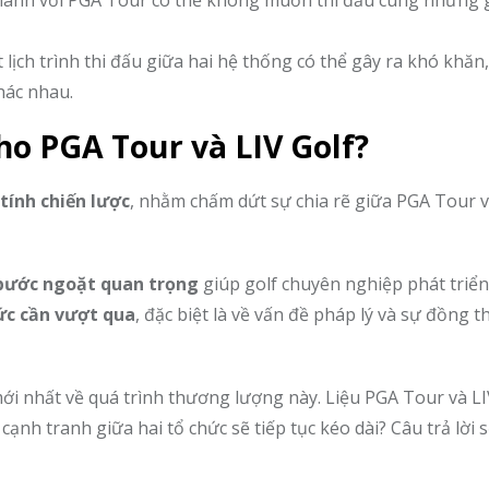
thành với PGA Tour có thể không muốn thi đấu cùng những 
t lịch trình thi đấu giữa hai hệ thống có thể gây ra khó khăn,
hác nhau.
ho PGA Tour và LIV Golf?
tính chiến lược
, nhằm chấm dứt sự chia rẽ giữa PGA Tour v
bước ngoặt quan trọng
giúp golf chuyên nghiệp phát tri
ức cần vượt qua
, đặc biệt là về vấn đề pháp lý và sự đồng 
 nhất về quá trình thương lượng này. Liệu PGA Tour và LI
 cạnh tranh giữa hai tổ chức sẽ tiếp tục kéo dài? Câu trả lời 