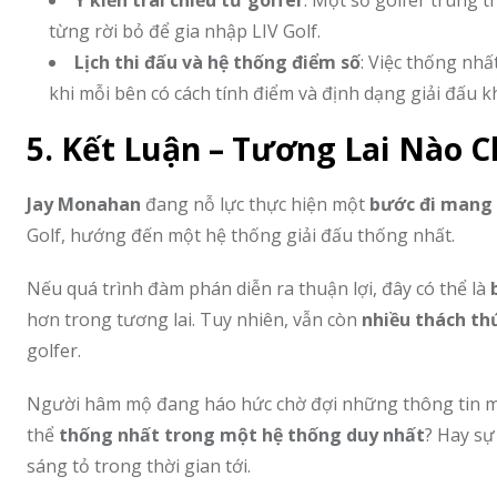
Ý kiến trái chiều từ golfer
: Một số golfer trung 
từng rời bỏ để gia nhập LIV Golf.
Lịch thi đấu và hệ thống điểm số
: Việc thống nhấ
khi mỗi bên có cách tính điểm và định dạng giải đấu k
5. Kết Luận – Tương Lai Nào C
Jay Monahan
đang nỗ lực thực hiện một
bước đi mang 
Golf, hướng đến một hệ thống giải đấu thống nhất.
Nếu quá trình đàm phán diễn ra thuận lợi, đây có thể là
hơn trong tương lai. Tuy nhiên, vẫn còn
nhiều thách th
golfer.
Người hâm mộ đang háo hức chờ đợi những thông tin mới
thể
thống nhất trong một hệ thống duy nhất
? Hay sự
sáng tỏ trong thời gian tới.