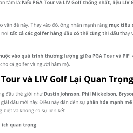
an tâm là:
Nếu PGA Tour và LIV Golf thống nhất, liệu LIV G
ho vấn đề này. Thay vào đó, ông nhấn mạnh rằng
mục tiêu 
, nơi
tất cả các golfer hàng đầu có thể cùng thi đấu
thay v
huộc vào quá trình thương lượng giữa PGA Tour và PIF
,
h cho cả golfer và người hâm mộ.
 Tour và LIV Golf Lại Quan Trọn
ng đầu thế giới như
Dustin Johnson, Phil Mickelson, Bryso
giải đấu mới này. Điều này dẫn đến sự
phân hóa mạnh mẽ 
g biệt và không có sự liên kết.
i ích quan trọng
: