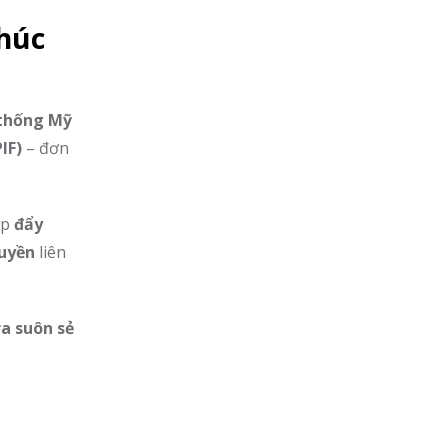
húc
thống Mỹ
IF)
– đơn
úp
đẩy
uyền
liên
ra suôn sẻ