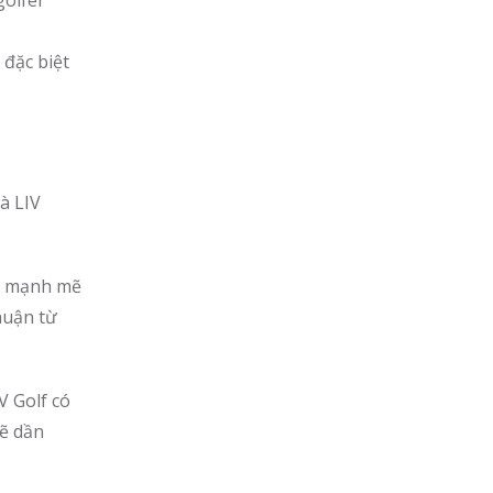
golfer
 đặc biệt
à LIV
ển mạnh mẽ
thuận từ
V Golf có
sẽ dần