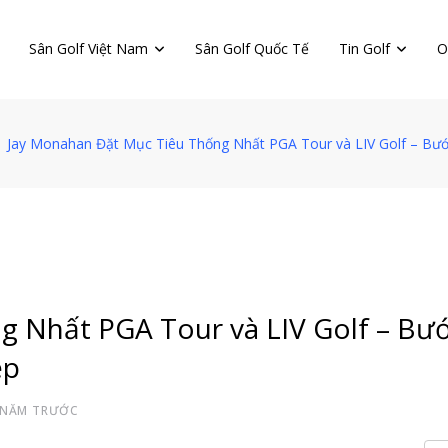
Sân Golf Việt Nam
Sân Golf Quốc Tế
Tin Golf
O
Jay Monahan Đặt Mục Tiêu Thống Nhất PGA Tour và LIV Golf – Bướ
 Nhất PGA Tour và LIV Golf – Bư
ệp
 NĂM TRƯỚC