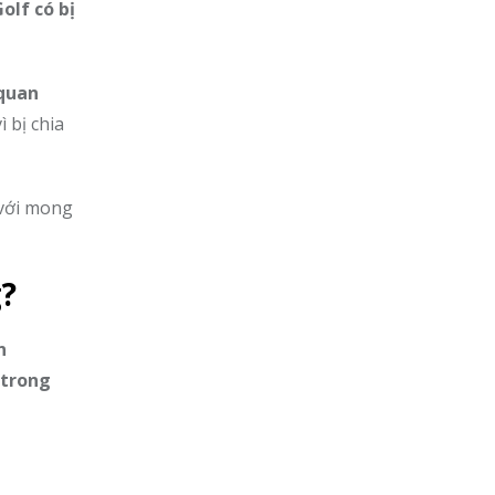
olf có bị
quan
ì bị chia
 với mong
g?
n
trong