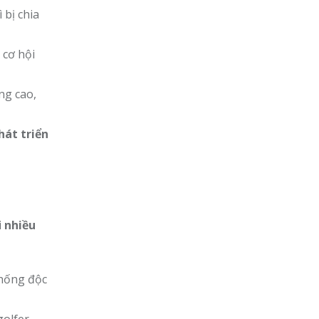
 bị chia
 cơ hội
ợng cao,
hát triển
i
nhiều
chống độc