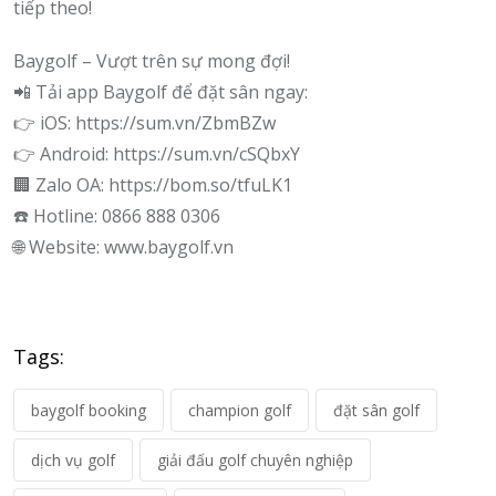
tiếp theo!
Baygolf – Vượt trên sự mong đợi!
📲 Tải app Baygolf để đặt sân ngay:
👉 iOS: https://sum.vn/ZbmBZw
👉 Android: https://sum.vn/cSQbxY
🏢 Zalo OA: https://bom.so/tfuLK1
☎️ Hotline: 0866 888 0306
🌐 Website: www.baygolf.vn
Tags:
baygolf booking
champion golf
đặt sân golf
dịch vụ golf
giải đấu golf chuyên nghiệp