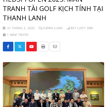
TRANH TÀI GOLF KỊCH TÍNH TẠI
THANH LANH
21 THÁNG 2, 2025
0
BÌNH LUẬN
837
LƯỢT XEM
1 NĂM TRƯỚC
Youtube
Print
Share
via
Email