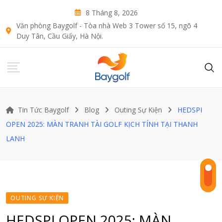
Skip
8 Tháng 8, 2026
to
Văn phòng Baygolf - Tòa nhà Web 3 Tower số 15, ngõ 4
content
Duy Tân, Cầu Giấy, Hà Nội.
Tin Tức Baygolf
Blog
Outing Sự Kiện
HEDSPI
OPEN 2025: MÀN TRANH TÀI GOLF KỊCH TÍNH TẠI THANH
LANH
OUTING SỰ KIỆN
HEDSPI OPEN 2025: MÀN