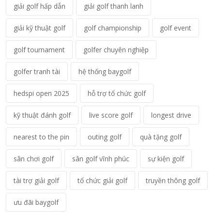
giải golf hấp dẫn
giải golf thanh lanh
giải kỹ thuật golf
golf championship
golf event
golf tournament
golfer chuyên nghiệp
golfer tranh tài
hệ thống baygolf
hedspi open 2025
hỗ trợ tổ chức golf
kỹ thuật đánh golf
live score golf
longest drive
nearest to the pin
outing golf
quà tặng golf
sân chơi golf
sân golf vĩnh phúc
sự kiện golf
tài trợ giải golf
tổ chức giải golf
truyền thông golf
ưu đãi baygolf