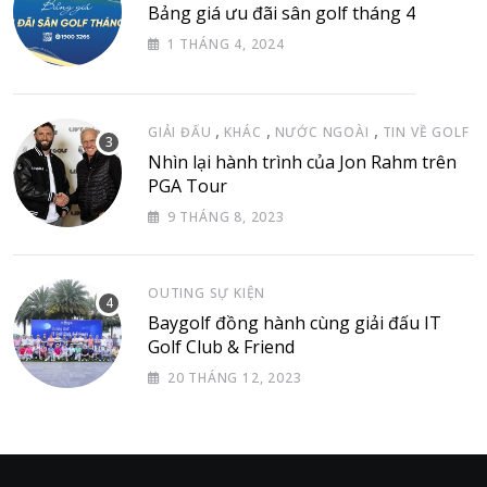
Bảng giá ưu đãi sân golf tháng 4
1 THÁNG 4, 2024
,
,
,
GIẢI ĐẤU
KHÁC
NƯỚC NGOÀI
TIN VỀ GOLF
Nhìn lại hành trình của Jon Rahm trên
PGA Tour
9 THÁNG 8, 2023
OUTING SỰ KIỆN
Baygolf đồng hành cùng giải đấu IT
Golf Club & Friend
20 THÁNG 12, 2023