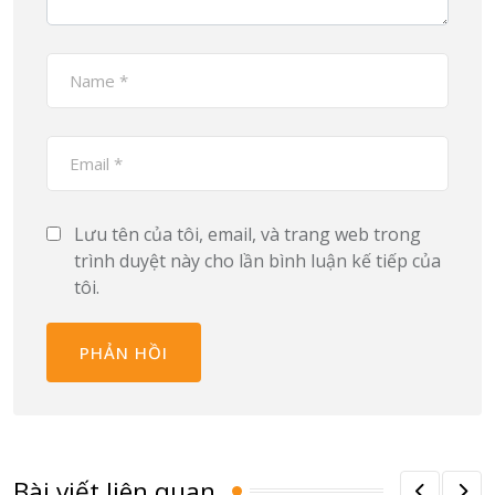
Lưu tên của tôi, email, và trang web trong
trình duyệt này cho lần bình luận kế tiếp của
tôi.
Bài viết liên quan