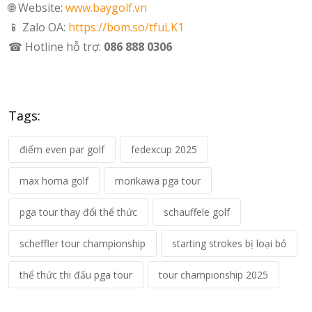
🌐 Website:
www.baygolf.vn
📱 Zalo OA:
https://bom.so/tfuLK1
☎ Hotline hỗ trợ:
086 888 0306
Tags:
điểm even par golf
fedexcup 2025
max homa golf
morikawa pga tour
pga tour thay đổi thể thức
schauffele golf
scheffler tour championship
starting strokes bị loại bỏ
thể thức thi đấu pga tour
tour championship 2025