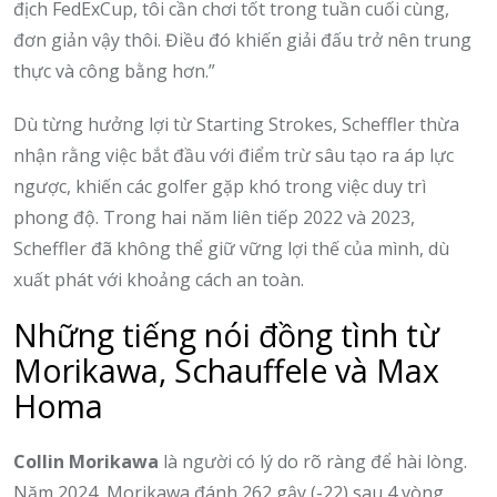
địch FedExCup, tôi cần chơi tốt trong tuần cuối cùng,
đơn giản vậy thôi. Điều đó khiến giải đấu trở nên trung
thực và công bằng hơn.”
Dù từng hưởng lợi từ Starting Strokes, Scheffler thừa
nhận rằng việc bắt đầu với điểm trừ sâu tạo ra áp lực
ngược, khiến các golfer gặp khó trong việc duy trì
phong độ. Trong hai năm liên tiếp 2022 và 2023,
Scheffler đã không thể giữ vững lợi thế của mình, dù
xuất phát với khoảng cách an toàn.
Những tiếng nói đồng tình từ
Morikawa, Schauffele và Max
Homa
Collin Morikawa
là người có lý do rõ ràng để hài lòng.
Năm 2024, Morikawa đánh 262 gậy (-22) sau 4 vòng,