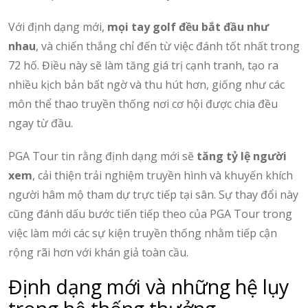
Với định dạng mới,
mọi tay golf đều bắt đầu như
nhau
, và chiến thắng chỉ đến từ việc đánh tốt nhất trong
72 hố. Điều này sẽ làm tăng giá trị cạnh tranh, tạo ra
nhiều kịch bản bất ngờ và thu hút hơn, giống như các
môn thể thao truyền thống nơi cơ hội được chia đều
ngay từ đầu.
PGA Tour tin rằng định dạng mới sẽ
tăng tỷ lệ người
xem
, cải thiện trải nghiệm truyền hình và khuyến khích
người hâm mộ tham dự trực tiếp tại sân. Sự thay đổi này
cũng đánh dấu bước tiến tiếp theo của PGA Tour trong
việc làm mới các sự kiện truyền thống nhằm tiếp cận
rộng rãi hơn với khán giả toàn cầu.
Định dạng mới và những hệ lụy