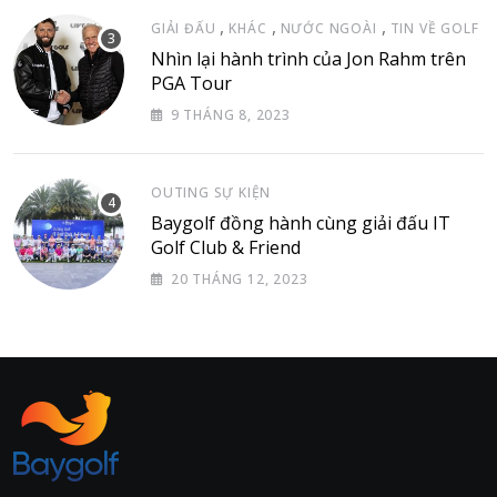
,
,
,
GIẢI ĐẤU
KHÁC
NƯỚC NGOÀI
TIN VỀ GOLF
Nhìn lại hành trình của Jon Rahm trên
PGA Tour
9 THÁNG 8, 2023
OUTING SỰ KIỆN
Baygolf đồng hành cùng giải đấu IT
Golf Club & Friend
20 THÁNG 12, 2023