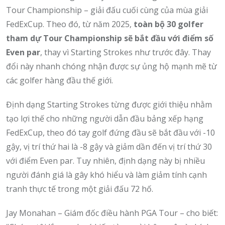
Tour Championship – giải đấu cuối cùng của mùa giải
FedExCup. Theo đó, từ năm 2025,
toàn bộ 30 golfer
tham dự Tour Championship sẽ bắt đầu với điểm số
Even par
, thay vì Starting Strokes như trước đây. Thay
đổi này nhanh chóng nhận được sự ủng hộ mạnh mẽ từ
các golfer hàng đầu thế giới.
Định dạng Starting Strokes từng được giới thiệu nhằm
tạo lợi thế cho những người dẫn đầu bảng xếp hạng
FedExCup, theo đó tay golf đứng đầu sẽ bắt đầu với -10
gậy, vị trí thứ hai là -8 gậy và giảm dần đến vị trí thứ 30
với điểm Even par. Tuy nhiên, định dạng này bị nhiều
người đánh giá là gây khó hiểu và làm giảm tính cạnh
tranh thực tế trong một giải đấu 72 hố.
Jay Monahan – Giám đốc điều hành PGA Tour – cho biết: