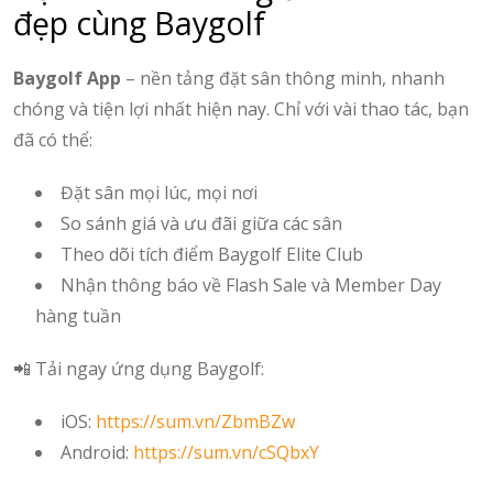
đẹp cùng Baygolf
Baygolf App
– nền tảng đặt sân thông minh, nhanh
chóng và tiện lợi nhất hiện nay. Chỉ với vài thao tác, bạn
đã có thể:
Đặt sân mọi lúc, mọi nơi
So sánh giá và ưu đãi giữa các sân
Theo dõi tích điểm Baygolf Elite Club
Nhận thông báo về Flash Sale và Member Day
hàng tuần
📲 Tải ngay ứng dụng Baygolf:
iOS:
https://sum.vn/ZbmBZw
Android:
https://sum.vn/cSQbxY