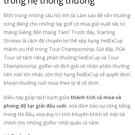
trong hệ thống thưởng
Một trong những câu hỏi lớn là: Làm sao để vẫn thưởng
xứng đáng cho những tay golf có mùa giải xuất sắc từ
tháng Giêng đến tháng Tám? Trước đây, Starting
Strokes là cách để chuyển lợi thế xếp hạng FedExCup
thành ưu thế trong Tour Championship. Giờ đây, PGA
Tour sẽ tách riêng phần thưởng FedExCup và Tour
Championship: golfer vô địch giải sẽ nhận phần thưởng
tiền mặt lớn nhất, còn thứ hạng FedExCup sẽ quyết định
khoản thưởng cuối mùa theo tỷ lệ cố định.
Điều này giúp tách bạch giữa
thành tích cả mùa và
phong độ tại giải đấu cuối
, vừa đảm bảo sự công bằng
trong thi đấu, vừa duy trì tính khuyến khích về mặt tài
chính cho những golfer nhất quán cả năm.