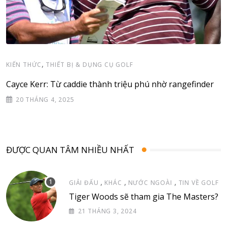
,
KIẾN THỨC
THIẾT BỊ & DỤNG CỤ GOLF
Cayce Kerr: Từ caddie thành triệu phú nhờ rangefinder
20 THÁNG 4, 2025
ĐƯỢC QUAN TÂM NHIỀU NHẤT
,
,
,
GIẢI ĐẤU
KHÁC
NƯỚC NGOÀI
TIN VỀ GOLF
Tiger Woods sẽ tham gia The Masters?
21 THÁNG 3, 2024