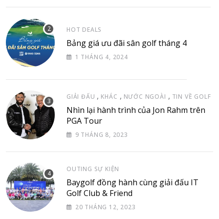
HOT DEALS
Bảng giá ưu đãi sân golf tháng 4
1 THÁNG 4, 2024
,
,
,
GIẢI ĐẤU
KHÁC
NƯỚC NGOÀI
TIN VỀ GOLF
Nhìn lại hành trình của Jon Rahm trên
PGA Tour
9 THÁNG 8, 2023
OUTING SỰ KIỆN
Baygolf đồng hành cùng giải đấu IT
Golf Club & Friend
20 THÁNG 12, 2023