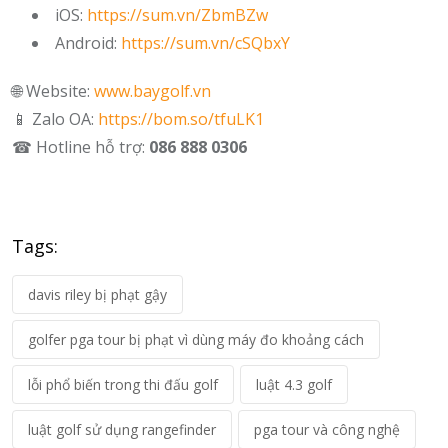
iOS:
https://sum.vn/ZbmBZw
Android:
https://sum.vn/cSQbxY
🌐 Website:
www.baygolf.vn
📱 Zalo OA:
https://bom.so/tfuLK1
☎ Hotline hỗ trợ:
086 888 0306
Tags:
davis riley bị phạt gậy
golfer pga tour bị phạt vì dùng máy đo khoảng cách
lỗi phổ biến trong thi đấu golf
luật 4.3 golf
luật golf sử dụng rangefinder
pga tour và công nghệ