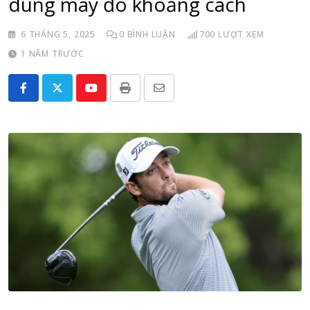
dùng máy đo khoảng cách
6 THÁNG 5, 2025
0
BÌNH LUẬN
700
LƯỢT XEM
1 NĂM TRƯỚC
Youtube
Print
Share
via
Email