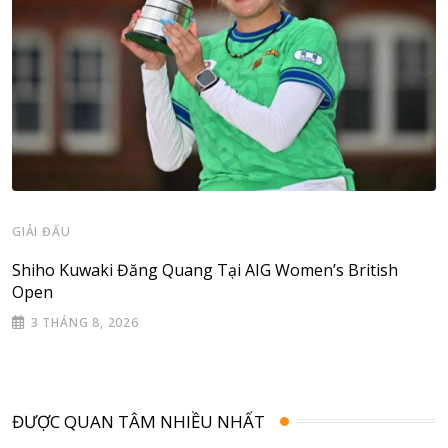
GIẢI ĐẤU
Shiho Kuwaki Đăng Quang Tại AIG Women’s British
Open
3 THÁNG 8, 2026
ĐƯỢC QUAN TÂM NHIỀU NHẤT