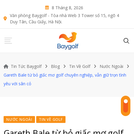
Skip
8 Tháng 8, 2026
to
Văn phòng Baygolf - Tòa nhà Web 3 Tower số 15, ngõ 4
content
Duy Tân, Cầu Giấy, Hà Nội.
Tin Tức Baygolf
Blog
Tin Về Golf
Nước Ngoài
Gareth Bale từ bỏ giấc mơ golf chuyên nghiệp, vẫn giữ trọn tình
yêu với sân cỏ
NƯỚC NGOÀI
TIN VỀ GOLF
Gareth Bale từ bỏ giấc mơ golf