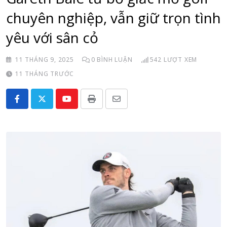
chuyên nghiệp, vẫn giữ trọn tình
yêu với sân cỏ
11 THÁNG 9, 2025
0
BÌNH LUẬN
542
LƯỢT XEM
11 THÁNG TRƯỚC
Youtube
Print
Share
via
Email