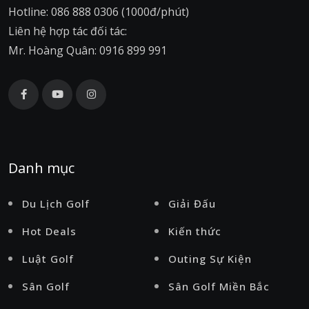
Hotline: 086 888 0306 (1000đ/phút)
Liên hệ hợp tác đối tác:
Mr. Hoàng Quân: 0916 899 991
Danh mục
Du Lịch Golf
Giải Đấu
Hot Deals
Kiến thức
Luật Golf
Outing Sự Kiện
Sân Golf
Sân Golf Miền Bắc