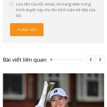
Lưu tên của tôi, email, và trang web trong
trình duyệt này cho lần bình luận kế tiếp của
tôi.
Bài viết liên quan