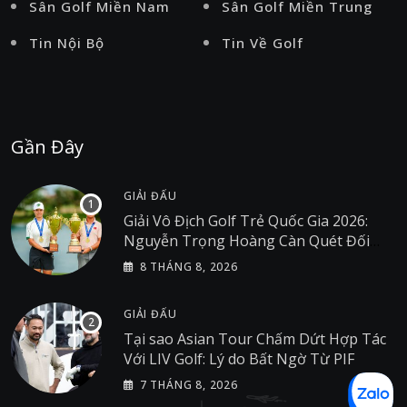
Sân Golf Miền Nam
Sân Golf Miền Trung
Tin Nội Bộ
Tin Về Golf
Gần Đây
GIẢI ĐẤU
Giải Vô Địch Golf Trẻ Quốc Gia 2026:
Nguyễn Trọng Hoàng Càn Quét Đối
Thủ Tại Giải Golf Việt Nam
8 THÁNG 8, 2026
GIẢI ĐẤU
Tại sao Asian Tour Chấm Dứt Hợp Tác
Với LIV Golf: Lý do Bất Ngờ Từ PIF
7 THÁNG 8, 2026