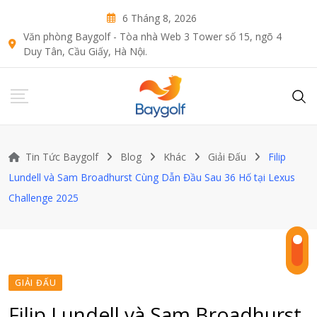
Skip
6 Tháng 8, 2026
to
Văn phòng Baygolf - Tòa nhà Web 3 Tower số 15, ngõ 4
content
Duy Tân, Cầu Giấy, Hà Nội.
Tin Tức Baygolf
Blog
Khác
Giải Đấu
Filip
Lundell và Sam Broadhurst Cùng Dẫn Đầu Sau 36 Hố tại Lexus
Challenge 2025
GIẢI ĐẤU
Filip Lundell và Sam Broadhurst