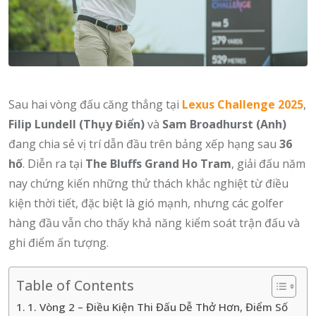
Sau hai vòng đấu căng thẳng tại
Lexus Challenge 2025
,
Filip Lundell (Thụy Điển)
và
Sam Broadhurst (Anh)
đang chia sẻ vị trí dẫn đầu trên bảng xếp hạng sau
36
hố
. Diễn ra tại
The Bluffs Grand Ho Tram
, giải đấu năm
nay chứng kiến những thử thách khắc nghiệt từ điều
kiện thời tiết, đặc biệt là gió mạnh, nhưng các golfer
hàng đầu vẫn cho thấy khả năng kiểm soát trận đấu và
ghi điểm ấn tượng.
Table of Contents
1. Vòng 2 – Điều Kiện Thi Đấu Dễ Thở Hơn, Điểm Số