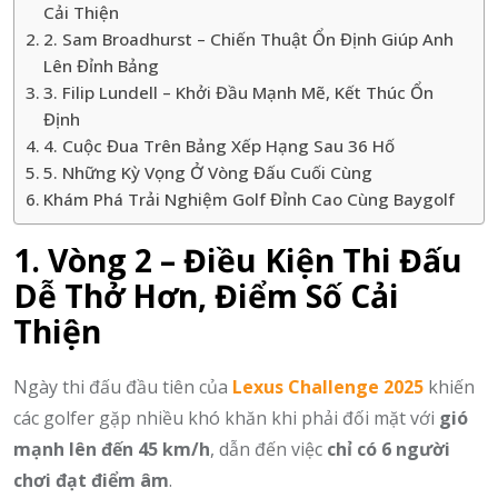
Cải Thiện
2. Sam Broadhurst – Chiến Thuật Ổn Định Giúp Anh
Lên Đỉnh Bảng
3. Filip Lundell – Khởi Đầu Mạnh Mẽ, Kết Thúc Ổn
Định
4. Cuộc Đua Trên Bảng Xếp Hạng Sau 36 Hố
5. Những Kỳ Vọng Ở Vòng Đấu Cuối Cùng
Khám Phá Trải Nghiệm Golf Đỉnh Cao Cùng Baygolf
1. Vòng 2 – Điều Kiện Thi Đấu
Dễ Thở Hơn, Điểm Số Cải
Thiện
Ngày thi đấu đầu tiên của
Lexus Challenge 2025
khiến
các golfer gặp nhiều khó khăn khi phải đối mặt với
gió
mạnh lên đến 45 km/h
, dẫn đến việc
chỉ có 6 người
chơi đạt điểm âm
.