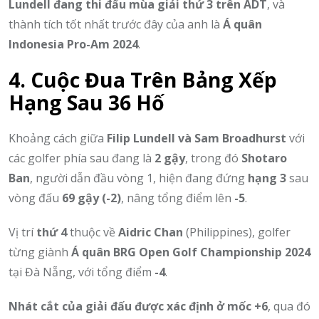
Lundell đang thi đấu mùa giải thứ 3 trên ADT
, và
thành tích tốt nhất trước đây của anh là
Á quân
Indonesia Pro-Am 2024
.
4. Cuộc Đua Trên Bảng Xếp
Hạng Sau 36 Hố
Khoảng cách giữa
Filip Lundell và Sam Broadhurst
với
các golfer phía sau đang là
2 gậy
, trong đó
Shotaro
Ban
, người dẫn đầu vòng 1, hiện đang đứng
hạng 3
sau
vòng đấu
69 gậy (-2)
, nâng tổng điểm lên
-5
.
Vị trí
thứ 4
thuộc về
Aidric Chan
(Philippines), golfer
từng giành
Á quân BRG Open Golf Championship 2024
tại Đà Nẵng, với tổng điểm
-4
.
Nhát cắt của giải đấu được xác định ở mốc +6
, qua đó