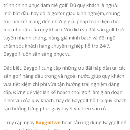
trình chinh phục đam mê golf. Dù quý khách là người
mới bắt đầu hay đã là golfer giàu kinh nghiệm, chúng
tôi cam kết mang đến những giải pháp toàn diện cho
mọi nhu cầu của quý khách. Với dịch vụ đặt sân golf trực
tuyến nhanh chóng, bảng giá minh bạch và đội ngũ
chăm sóc khách hàng chuyên nghiệp hỗ trợ 24/7,
Baygolf luôn sẵn sàng phục vụ.
Đặc biệt, Baygolf cung cấp những ưu đãi hấp dẫn tại các
sân golf hàng đầu trong và ngoài nước, giúp quý khách
vừa tiết kiệm chi phí vừa tận hưởng trải nghiệm đẳng
cấp. Đừng để việc lên kế hoạch chơi golf làm gián đoạn
niềm vui của quý khách, hãy để Baygolf hỗ trợ quý khách
tận hưởng từng phút giây tuyệt vời trên sân cỏ.
Truy cập ngay
Baygolf.vn
hoặc tải ứng dụng Baygolf để