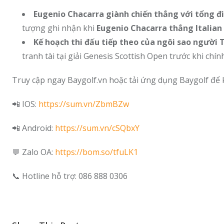
Eugenio Chacarra giành chiến thắng với tổng đi
tượng ghi nhận khi
Eugenio Chacarra thắng Italia
Kế hoạch thi đấu tiếp theo của ngôi sao người 
tranh tài tại giải Genesis Scottish Open trước khi c
Truy cập ngay Baygolf.vn hoặc tải ứng dụng Baygolf để 
📲 IOS:
https://sum.vn/ZbmBZw
📲 Android:
https://sum.vn/cSQbxY
💬 Zalo OA:
https://bom.so/tfuLK1
📞 Hotline hỗ trợ: 086 888 0306