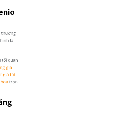
enio
ệc thường
hính là
 tối quan
ng giá
f giá tốt
h hoa
trọn
hắng