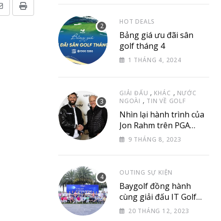
Share
Print
HOT DEALS
via
Bảng giá ưu đãi sân
Email
golf tháng 4
1 THÁNG 4, 2024
,
,
GIẢI ĐẤU
KHÁC
NƯỚC
,
NGOÀI
TIN VỀ GOLF
Nhìn lại hành trình của
Jon Rahm trên PGA
Tour
9 THÁNG 8, 2023
OUTING SỰ KIỆN
Baygolf đồng hành
cùng giải đấu IT Golf
Club & Friend
20 THÁNG 12, 2023