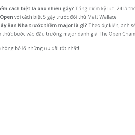
ểm cách biệt là bao nhiêu gậy?
Tổng điểm kỷ lục -24 là th
n Open
với cách biệt 5 gậy trước đối thủ Matt Wallace.
Tây Ban Nha trước thềm major là gì?
Theo dự kiến, anh s
hính thức bước vào đấu trường major danh giá The Open Cha
không bỏ lỡ những ưu đãi tốt nhất!