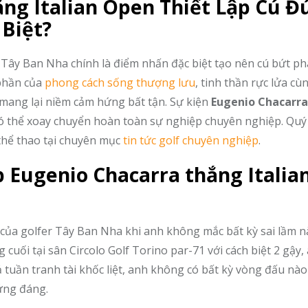
ắng Italian Open Thiết Lập Cú Đ
 Biệt?
olf Tây Ban Nha chính là điểm nhấn đặc biệt tạo nên cú bứt p
 phần của
phong cách sống thượng lưu
, tinh thần rực lửa c
 mang lại niềm cảm hứng bất tận. Sự kiện
Eugenio Chacarr
có thể xoay chuyển hoàn toàn sự nghiệp chuyên nghiệp. Quý 
 thể thao tại chuyên mục
tin tức golf chuyên nghiệp
.
 Eugenio Chacarra thắng Italia
 của golfer Tây Ban Nha khi anh không mắc bất kỳ sai lầm n
cuối tại sân Circolo Golf Torino par-71 với cách biệt 2 gậy,
ả tuần tranh tài khốc liệt, anh không có bất kỳ vòng đấu nà
ứng đáng.