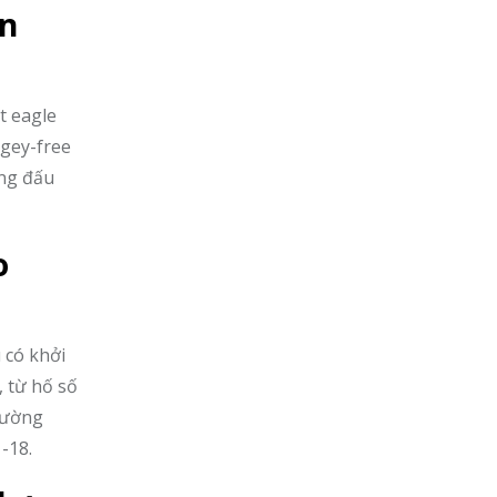
an
t eagle
ogey-free
òng đấu
o
 có khởi
, từ hố số
nhường
-18.