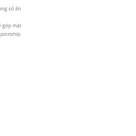
ông số ấn
ẽ góp mặt
mpionship.