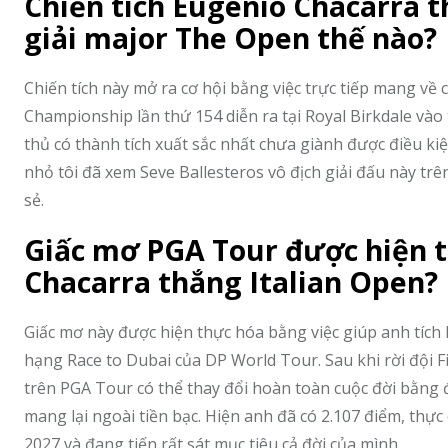
Chiến tích Eugenio Chacarra t
giải major The Open thế nào?
Chiến tích này mở ra cơ hội bằng việc trực tiếp mang v
Championship lần thứ 154 diễn ra tại Royal Birkdale vào 
thủ có thành tích xuất sắc nhất chưa giành được điều ki
nhỏ tôi đã xem Seve Ballesteros vô địch giải đấu này trê
sẻ.
Giấc mơ PGA Tour được hiện t
Chacarra thắng Italian Open?
Giấc mơ này được hiện thực hóa bằng việc giúp anh tích l
hạng Race to Dubai của DP World Tour. Sau khi rời đội F
trên PGA Tour có thể thay đổi hoàn toàn cuộc đời bằng 
mang lại ngoài tiền bạc. Hiện anh đã có 2.107 điểm, th
2027 và đang tiến rất sát mục tiêu cả đời của mình.