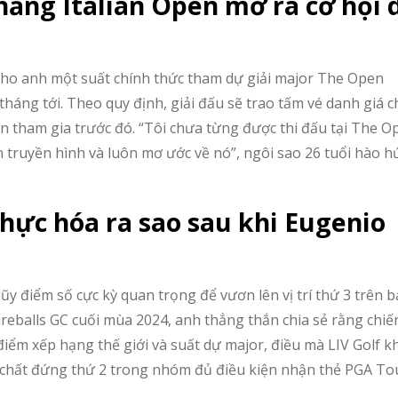
hắng Italian Open mở ra cơ hội 
ề cho anh một suất chính thức tham dự giải major The Open
tháng tới. Theo quy định, giải đấu sẽ trao tấm vé danh giá 
ện tham gia trước đó. “Tôi chưa từng được thi đấu tại The O
n truyền hình và luôn mơ ước về nó”, ngôi sao 26 tuổi hào h
hực hóa ra sao sau khi Eugenio
ũy điểm số cực kỳ quan trọng để vươn lên vị trí thứ 3 trên 
ireballs GC cuối mùa 2024, anh thẳng thắn chia sẻ rằng chi
điểm xếp hạng thế giới và suất dự major, điều mà LIV Golf 
ực chất đứng thứ 2 trong nhóm đủ điều kiện nhận thẻ PGA T