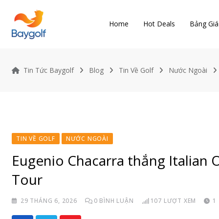
Skip
to
Home
Hot Deals
Bảng Giá
content
Tin Tức Baygolf
Blog
Tin Về Golf
Nước Ngoài
TIN VỀ GOLF
NƯỚC NGOÀI
Eugenio Chacarra thắng Italian
Tour
29 THÁNG 6, 2026
0
BÌNH LUẬN
107
LƯỢT XEM
1