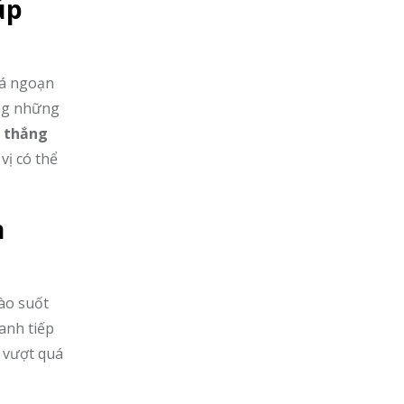
úp
há ngoạn
ùng những
a thắng
vị có thể
n
ào suốt
 anh tiếp
o vượt quá