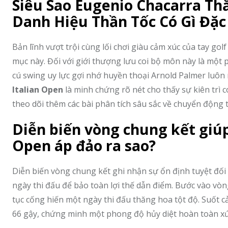
Siêu Sao Eugenio Chacarra Th
Danh Hiệu Thần Tốc Có Gì Đặc
Bản lĩnh vượt trội cùng lối chơi giàu cảm xúc của tay g
mục này. Đối với giới thượng lưu coi bộ môn này là một
cú swing uy lực gợi nhớ huyền thoại Arnold Palmer luôn
Italian Open
là minh chứng rõ nét cho thấy sự kiên trì 
theo dõi thêm các bài phân tích sâu sắc về chuyển động
Diễn biến vòng chung kết giúp
Open áp đảo ra sao?
Diễn biến vòng chung kết ghi nhận sự ổn định tuyệt đối
ngày thi đấu để bảo toàn lợi thế dẫn điểm. Bước vào vòng 
tục cống hiến một ngày thi đấu thăng hoa tột độ. Suốt c
66 gậy, chứng minh một phong độ hủy diệt hoàn toàn x