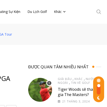
uting Sự Kiện
Du Lịch Golf
Khác
PGA Tour
ĐƯỢC QUAN TÂM NHIỀU NHẤT
 PGA
,
,
GIẢI ĐẤU
KHÁC
NƯỚC
,
NGOÀI
TIN VỀ GOLF
Tiger Woods sẽ tham
gia The Masters?
21 THÁNG 3, 2024