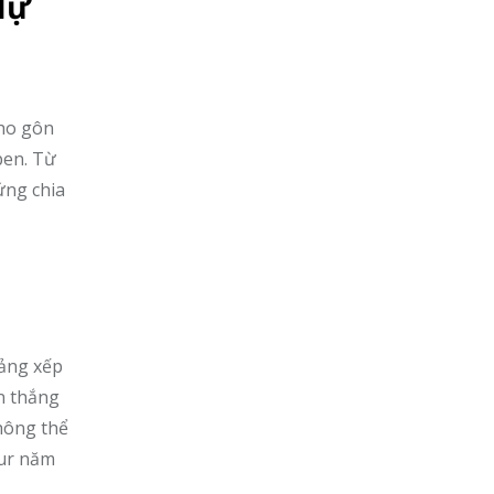
dự
cho gôn
pen. Từ
ứng chia
bảng xếp
ến thắng
không thể
our năm