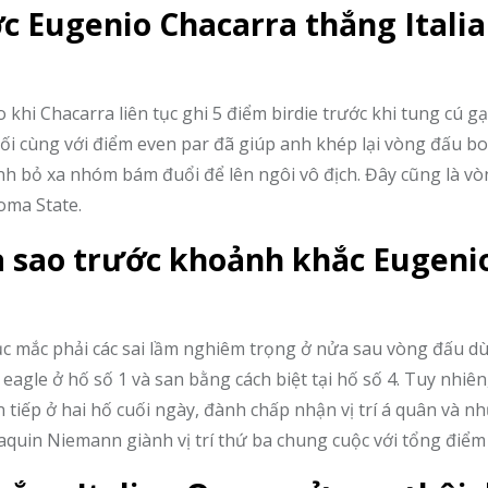
ớc Eugenio Chacarra thắng Itali
khi Chacarra liên tục ghi 5 điểm birdie trước khi tung cú gạ
cuối cùng với điểm even par đã giúp anh khép lại vòng đấu b
nh bỏ xa nhóm bám đuổi để lên ngôi vô địch. Đây cũng là v
oma State.
ra sao trước khoảnh khắc Eugeni
tục mắc phải các sai lầm nghiêm trọng ở nửa sau vòng đấu dù
eagle ở hố số 1 và san bằng cách biệt tại hố số 4. Tuy nhiên
iên tiếp ở hai hố cuối ngày, đành chấp nhận vị trí á quân và 
aquin Niemann giành vị trí thứ ba chung cuộc với tổng điểm 