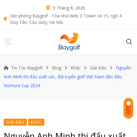
Skip
9 Tháng 8, 2026
to
Văn phòng Baygolf - Tòa nhà Web 3 Tower số 15, ngõ 4
content
Duy Tân, Cầu Giấy, Hà Nội.
Tin Tức Baygolf
Blog
Khác
Giải Đấu
Nguyễn
Anh Minh thi đấu xuất sắc, đội tuyển golf Việt Nam dẫn đầu
Nomura Cup 2024
GIẢI ĐẤU
KHÁC
Nguyễn Anh Minh thi đấu xuất