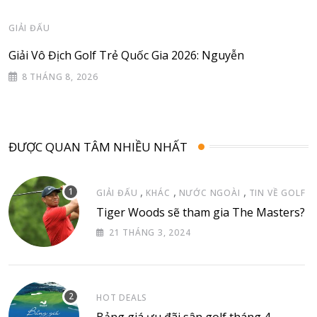
GIẢI ĐẤU
Giải Vô Địch Golf Trẻ Quốc Gia 2026: Nguyễn
8 THÁNG 8, 2026
ĐƯỢC QUAN TÂM NHIỀU NHẤT
,
,
,
GIẢI ĐẤU
KHÁC
NƯỚC NGOÀI
TIN VỀ GOLF
Tiger Woods sẽ tham gia The Masters?
21 THÁNG 3, 2024
HOT DEALS
Bảng giá ưu đãi sân golf tháng 4