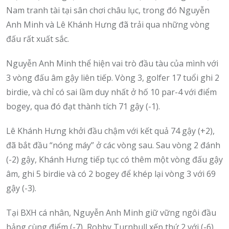
Nam tranh tài tại sân chơi châu lục, trong đó Nguyễn
Anh Minh và Lê Khánh Hưng đã trải qua những vòng
đấu rất xuất sắc.
Nguyễn Anh Minh thể hiện vai trò đầu tàu của mình với
3 vòng đấu âm gậy liên tiếp. Vòng 3, golfer 17 tuổi ghi 2
birdie, và chỉ có sai lầm duy nhất ở hố 10 par-4 với điểm
bogey, qua đó đạt thành tích 71 gậy (-1).
Lê Khánh Hưng khởi đầu chậm với kết quả 74 gậy (+2),
đã bắt đầu “nóng máy” ở các vòng sau. Sau vòng 2 đánh
(-2) gậy, Khánh Hưng tiếp tục có thêm một vòng đấu gậy
âm, ghi 5 birdie và có 2 bogey để khép lại vòng 3 với 69
gậy (-3).
Tại BXH cá nhân, Nguyễn Anh Minh giữ vững ngôi đầu
bảng cùng điểm (-7), Robby Turnbull xếp thứ 2 với (-6)