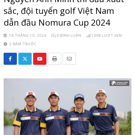
sắc, đội tuyển golf Việt Nam
dẫn đầu Nomura Cup 2024
18 THÁNG 10, 2024
0
BÌNH LUẬN
1098
LƯỢT XEM
2 NĂM TRƯỚC
Youtube
Print
Share
via
Email