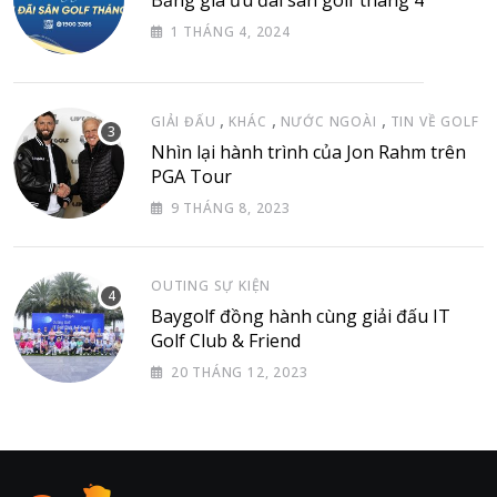
1 THÁNG 4, 2024
,
,
,
GIẢI ĐẤU
KHÁC
NƯỚC NGOÀI
TIN VỀ GOLF
Nhìn lại hành trình của Jon Rahm trên
PGA Tour
9 THÁNG 8, 2023
OUTING SỰ KIỆN
Baygolf đồng hành cùng giải đấu IT
Golf Club & Friend
20 THÁNG 12, 2023