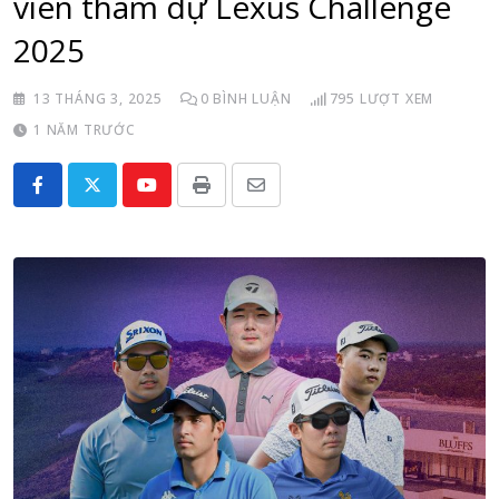
viên tham dự Lexus Challenge
2025
13 THÁNG 3, 2025
0
BÌNH LUẬN
795
LƯỢT XEM
1 NĂM TRƯỚC
Youtube
Print
Share
via
Email