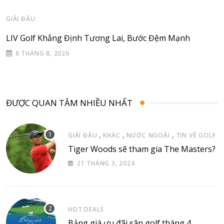
GIẢI ĐẤU
LIV Golf Khẳng Định Tương Lai, Bước Đệm Mạnh
6 THÁNG 8, 2026
ĐƯỢC QUAN TÂM NHIỀU NHẤT
,
,
,
GIẢI ĐẤU
KHÁC
NƯỚC NGOÀI
TIN VỀ GOLF
Tiger Woods sẽ tham gia The Masters?
21 THÁNG 3, 2024
HOT DEALS
Bảng giá ưu đãi sân golf tháng 4