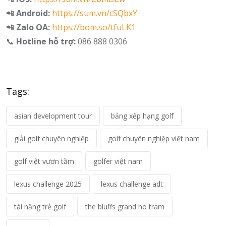
📲
Android:
https://sum.vn/cSQbxY
📲
Zalo OA:
https://bom.so/tfuLK1
📞
Hotline hỗ trợ:
086 888 0306
Tags:
asian development tour
bảng xếp hạng golf
giải golf chuyên nghiệp
golf chuyên nghiệp việt nam
golf việt vươn tầm
golfer việt nam
lexus challenge 2025
lexus challenge adt
tài năng trẻ golf
the bluffs grand ho tram