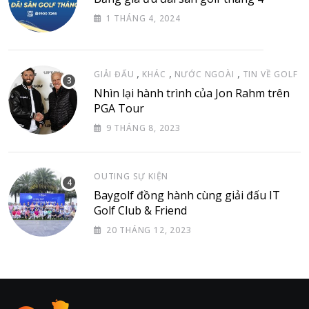
1 THÁNG 4, 2024
,
,
,
GIẢI ĐẤU
KHÁC
NƯỚC NGOÀI
TIN VỀ GOLF
Nhìn lại hành trình của Jon Rahm trên
PGA Tour
9 THÁNG 8, 2023
OUTING SỰ KIỆN
Baygolf đồng hành cùng giải đấu IT
Golf Club & Friend
20 THÁNG 12, 2023