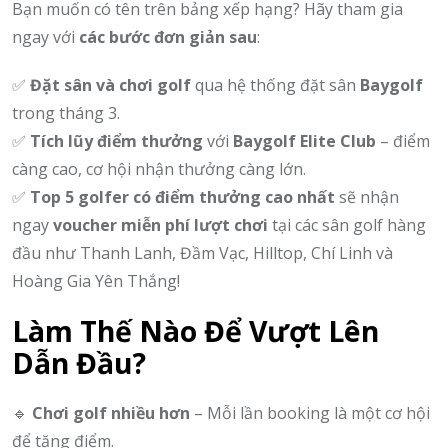
Bạn muốn có tên trên bảng xếp hạng? Hãy tham gia
ngay với
các bước đơn giản sau
:
✅
Đặt sân và chơi golf
qua hệ thống đặt sân
Baygolf
trong tháng 3.
✅
Tích lũy điểm thưởng
với
Baygolf Elite Club
– điểm
càng cao, cơ hội nhận thưởng càng lớn.
✅
Top 5 golfer có điểm thưởng cao nhất
sẽ nhận
ngay
voucher miễn phí lượt chơi
tại các sân golf hàng
đầu như Thanh Lanh, Đầm Vạc, Hilltop, Chí Linh và
Hoàng Gia Yên Thắng!
Làm Thế Nào Để Vượt Lên
Dẫn Đầu?
🔹
Chơi golf nhiều hơn
– Mỗi lần booking là một cơ hội
để tăng điểm.