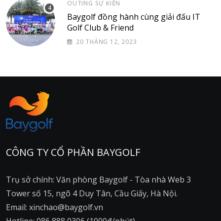
OUTING SỰ KIỆN
Baygolf đồng hành cùng giải đấu IT
Golf Club & Friend
20 THÁNG 12, 2023
CÔNG TY CỔ PHẦN BAYGOLF
Trụ sở chính: Văn phòng Baygolf - Tòa nhà Web 3
Tower số 15, ngõ 4 Duy Tân, Cầu Giấy, Hà Nội.
Email: xinchao@baygolf.vn
Hotline: 086 888 0306 (1000đ/phút)