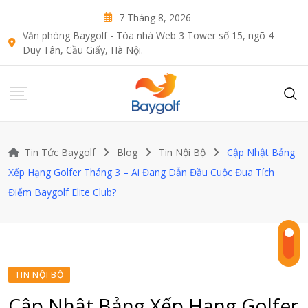
Skip
7 Tháng 8, 2026
to
Văn phòng Baygolf - Tòa nhà Web 3 Tower số 15, ngõ 4
content
Duy Tân, Cầu Giấy, Hà Nội.
Tin Tức Baygolf
Blog
Tin Nội Bộ
Cập Nhật Bảng
Xếp Hạng Golfer Tháng 3 – Ai Đang Dẫn Đầu Cuộc Đua Tích
Điểm Baygolf Elite Club?
TIN NỘI BỘ
Cập Nhật Bảng Xếp Hạng Golfer