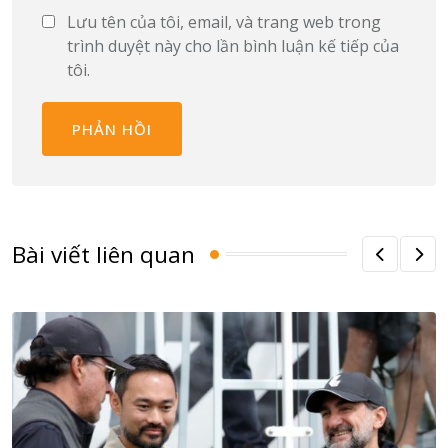
Lưu tên của tôi, email, và trang web trong
trình duyệt này cho lần bình luận kế tiếp của
tôi.
Bài viết liên quan