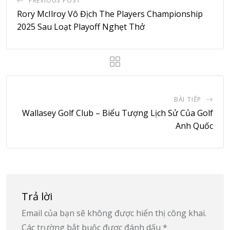
PREVIOUS POST
Rory McIlroy Vô Địch The Players Championship
2025 Sau Loạt Playoff Nghẹt Thở
BÀI TIẾP
Wallasey Golf Club – Biểu Tượng Lịch Sử Của Golf
Anh Quốc
Trả lời
Email của bạn sẽ không được hiển thị công khai.
Các trường bắt buộc được đánh dấu
*