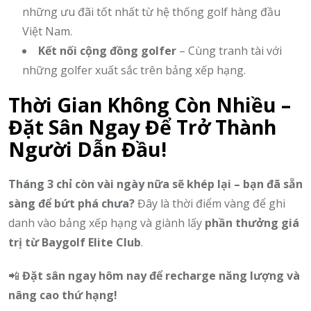
những ưu đãi tốt nhất từ hệ thống golf hàng đầu
Việt Nam.
Kết nối cộng đồng golfer
– Cùng tranh tài với
những golfer xuất sắc trên bảng xếp hạng.
Thời Gian Không Còn Nhiều –
Đặt Sân Ngay Để Trở Thành
Người Dẫn Đầu!
Tháng 3 chỉ còn vài ngày nữa sẽ khép lại – bạn đã sẵn
sàng để bứt phá chưa?
Đây là thời điểm vàng để ghi
danh vào bảng xếp hạng và giành lấy
phần thưởng giá
trị từ Baygolf Elite Club
.
📲
Đặt sân ngay hôm nay để recharge năng lượng và
nâng cao thứ hạng!