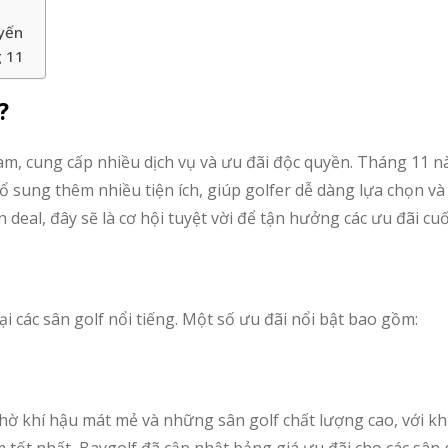
yến
g 11
?
am, cung cấp nhiều dịch vụ và ưu đãi độc quyền. Tháng 11 n
sung thêm nhiều tiện ích, giúp golfer dễ dàng lựa chọn và
ăn deal, đây sẽ là cơ hội tuyệt vời để tận hưởng các ưu đãi cu
i các sân golf nổi tiếng. Một số ưu đãi nổi bật bao gồm:
nhờ khí hậu mát mẻ và những sân golf chất lượng cao, với k
ệm tốt nhất, Baygolf đã cập nhật bảng giá ưu đãi cho các sân 