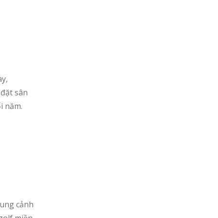
ày,
 đặt sân
ối năm.
hung cảnh
golf miền