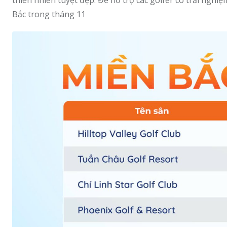
Bắc trong tháng 11