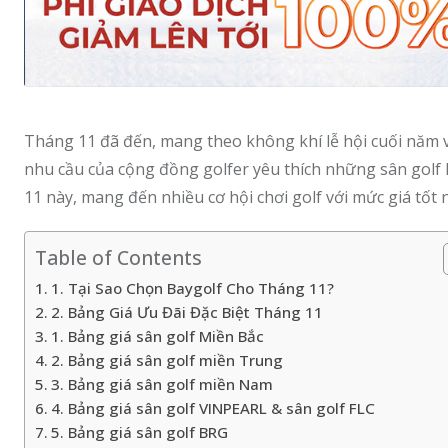
Tháng 11 đã đến, mang theo không khí lễ hội cuối năm v
nhu cầu của cộng đồng golfer yêu thích những sân golf 
11 này, mang đến nhiều cơ hội chơi golf với mức giá tốt 
Table of Contents
1. Tại Sao Chọn Baygolf Cho Tháng 11?
2. Bảng Giá Ưu Đãi Đặc Biệt Tháng 11
1. Bảng giá sân golf Miền Bắc
2. Bảng giá sân golf miền Trung
3. Bảng giá sân golf miền Nam
4. Bảng giá sân golf VINPEARL & sân golf FLC
5. Bảng giá sân golf BRG