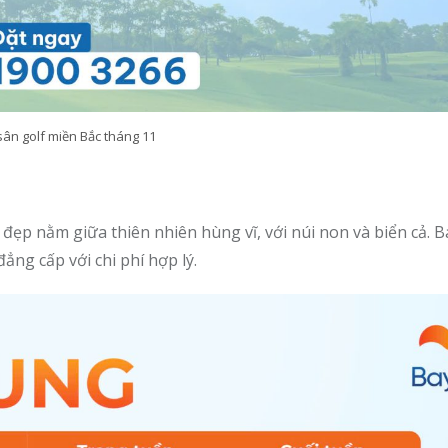
sân golf miền Bắc tháng 11
đẹp nằm giữa thiên nhiên hùng vĩ, với núi non và biển cả. B
ng cấp với chi phí hợp lý.