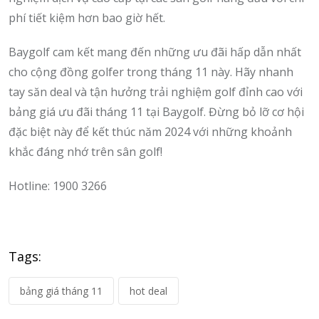
phí tiết kiệm hơn bao giờ hết.
Baygolf cam kết mang đến những ưu đãi hấp dẫn nhất
cho cộng đồng golfer trong tháng 11 này. Hãy nhanh
tay săn deal và tận hưởng trải nghiệm golf đỉnh cao với
bảng giá ưu đãi tháng 11 tại Baygolf. Đừng bỏ lỡ cơ hội
đặc biệt này để kết thúc năm 2024 với những khoảnh
khắc đáng nhớ trên sân golf!
Hotline: 1900 3266
Tags:
bảng giá tháng 11
hot deal