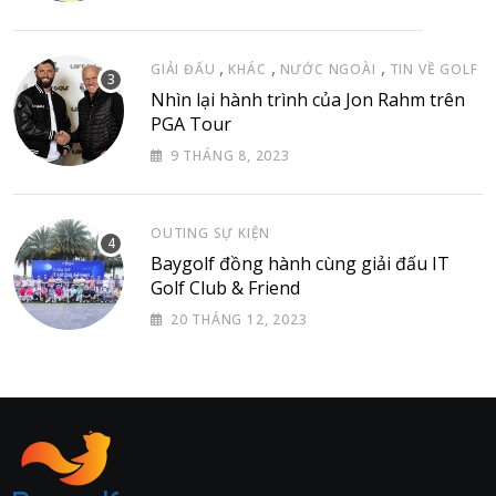
,
,
,
GIẢI ĐẤU
KHÁC
NƯỚC NGOÀI
TIN VỀ GOLF
Nhìn lại hành trình của Jon Rahm trên
PGA Tour
9 THÁNG 8, 2023
OUTING SỰ KIỆN
Baygolf đồng hành cùng giải đấu IT
Golf Club & Friend
20 THÁNG 12, 2023