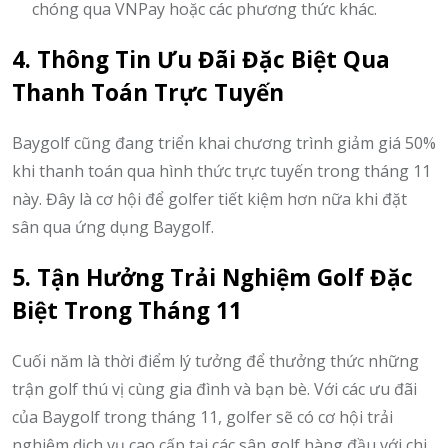
chóng qua VNPay hoặc các phương thức khác.
4. Thông Tin Ưu Đãi Đặc Biệt Qua
Thanh Toán Trực Tuyến
Baygolf cũng đang triển khai chương trình giảm giá 50%
khi thanh toán qua hình thức trực tuyến trong tháng 11
này. Đây là cơ hội để golfer tiết kiệm hơn nữa khi đặt
sân qua ứng dụng Baygolf.
5. Tận Hưởng Trải Nghiệm Golf Đặc
Biệt Trong Tháng 11
Cuối năm là thời điểm lý tưởng để thưởng thức những
trận golf thú vị cùng gia đình và bạn bè. Với các ưu đãi
của Baygolf trong tháng 11, golfer sẽ có cơ hội trải
nghiệm dịch vụ cao cấp tại các sân golf hàng đầu với chi