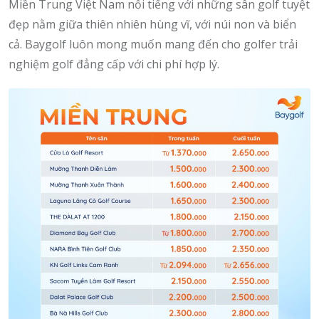
Miền Trung Việt Nam nổi tiếng với những sân golf tuyệt
đẹp nằm giữa thiên nhiên hùng vĩ, với núi non và biển
cả. Baygolf luôn mong muốn mang đến cho golfer trải
nghiệm golf đẳng cấp với chi phí hợp lý.