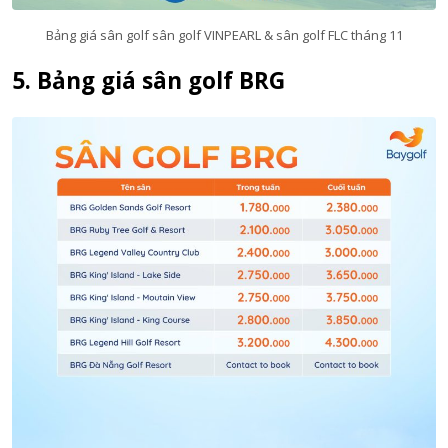
Bảng giá sân golf sân golf VINPEARL & sân golf FLC tháng 11
5. Bảng giá sân golf BRG