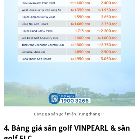
Bảng giá sân golf miền Trung tháng 11
4. Bảng giá sân golf VINPEARL & sân
golf FLC