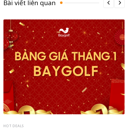
Bài viết liên quan
HOT DEALS