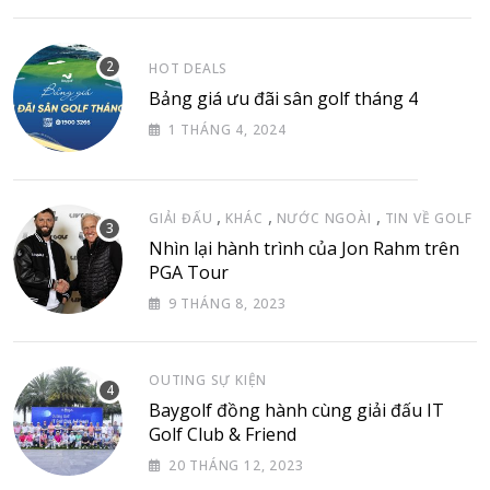
HOT DEALS
Bảng giá ưu đãi sân golf tháng 4
1 THÁNG 4, 2024
,
,
,
GIẢI ĐẤU
KHÁC
NƯỚC NGOÀI
TIN VỀ GOLF
Nhìn lại hành trình của Jon Rahm trên
PGA Tour
9 THÁNG 8, 2023
OUTING SỰ KIỆN
Baygolf đồng hành cùng giải đấu IT
Golf Club & Friend
20 THÁNG 12, 2023