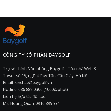
CÔNG TY CỔ PHẦN BAYGOLF
Trụ sở chính: Văn phòng Baygolf - Tòa nhà Web 3
Tower số 15, ngõ 4 Duy Tân, Cầu Giấy, Hà Nội.
Email: xinchao@baygolf.vn
Hotline: 086 888 0306 (1000đ/phút)
Liên hệ hợp tác đối tác:
Mr. Hoàng Quân: 0916 899 991