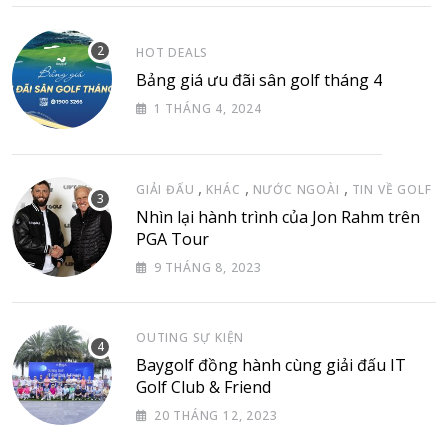
HOT DEALS
Bảng giá ưu đãi sân golf tháng 4
1 THÁNG 4, 2024
,
,
,
GIẢI ĐẤU
KHÁC
NƯỚC NGOÀI
TIN VỀ GOLF
Nhìn lại hành trình của Jon Rahm trên
PGA Tour
9 THÁNG 8, 2023
OUTING SỰ KIỆN
Baygolf đồng hành cùng giải đấu IT
Golf Club & Friend
20 THÁNG 12, 2023