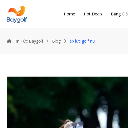
Skip
to
Home
Hot Deals
Bảng Giá
content
Tin Tức Baygolf
Blog
áp lực golf nữ