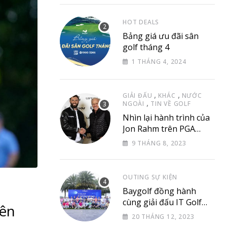
HOT DEALS
Bảng giá ưu đãi sân
golf tháng 4
1 THÁNG 4, 2024
,
,
GIẢI ĐẤU
KHÁC
NƯỚC
,
NGOÀI
TIN VỀ GOLF
Nhìn lại hành trình của
Jon Rahm trên PGA
Tour
9 THÁNG 8, 2023
OUTING SỰ KIỆN
Baygolf đồng hành
cùng giải đấu IT Golf
yên
Club & Friend
20 THÁNG 12, 2023