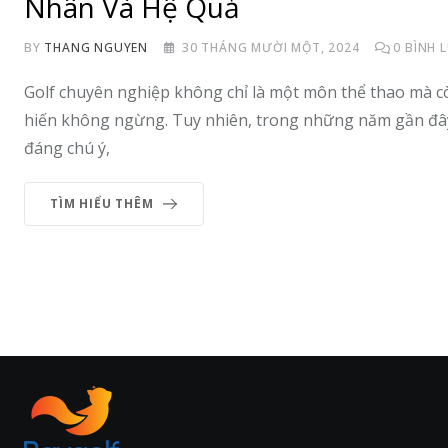
Nhân Và Hệ Quả
BY
THANG NGUYEN
30 THÁNG MƯỜI MỘT, 2024
0
BÌNH 
Golf chuyên nghiệp không chỉ là một môn thể thao mà còn 
hiến không ngừng. Tuy nhiên, trong những năm gần đây
đáng chú ý,
TÌM HIỂU THÊM