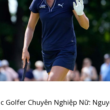
c Golfer Chuyên Nghiệp Nữ: Ngu