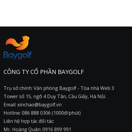
CÔNG TY CỔ PHẦN BAYGOLF
Trụ sở chính: Văn phòng Baygolf - Tòa nhà Web 3
Tower số 15, ngõ 4 Duy Tân, Cầu Giấy, Hà Nội.
Email: xinchao@baygolf.vn
Hotline: 086 888 0306 (1000đ/phút)
Liên hệ hợp tác đối tác:
Mr. Hoàng Quân: 0916 899 991