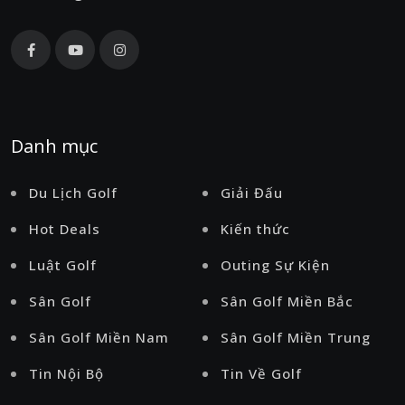
Danh mục
Du Lịch Golf
Giải Đấu
Hot Deals
Kiến thức
Luật Golf
Outing Sự Kiện
Sân Golf
Sân Golf Miền Bắc
Sân Golf Miền Nam
Sân Golf Miền Trung
Tin Nội Bộ
Tin Về Golf