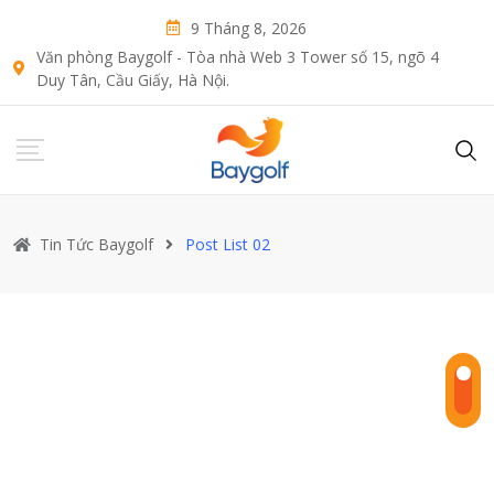
9 Tháng 8, 2026
Văn phòng Baygolf - Tòa nhà Web 3 Tower số 15, ngõ 4
Duy Tân, Cầu Giấy, Hà Nội.
Tin Tức Baygolf
Post List 02