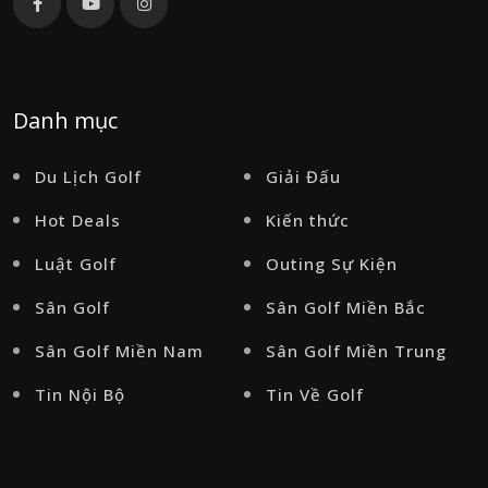
Danh mục
Du Lịch Golf
Giải Đấu
Hot Deals
Kiến thức
Luật Golf
Outing Sự Kiện
Sân Golf
Sân Golf Miền Bắc
Sân Golf Miền Nam
Sân Golf Miền Trung
Tin Nội Bộ
Tin Về Golf