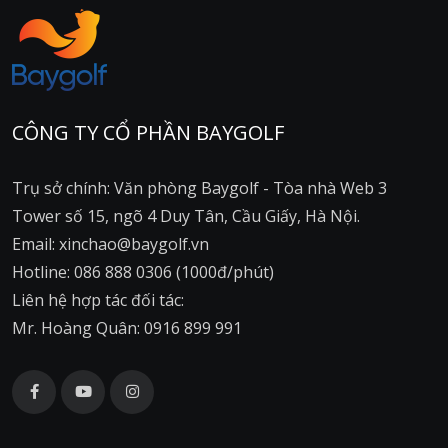
CÔNG TY CỔ PHẦN BAYGOLF
Trụ sở chính: Văn phòng Baygolf - Tòa nhà Web 3
Tower số 15, ngõ 4 Duy Tân, Cầu Giấy, Hà Nội.
Email: xinchao@baygolf.vn
Hotline: 086 888 0306 (1000đ/phút)
Liên hệ hợp tác đối tác:
Mr. Hoàng Quân: 0916 899 991