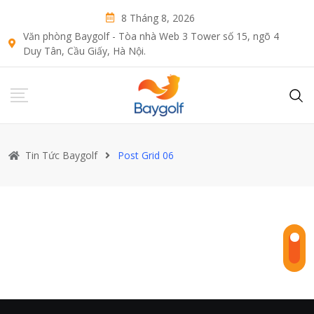
8 Tháng 8, 2026
Văn phòng Baygolf - Tòa nhà Web 3 Tower số 15, ngõ 4
Duy Tân, Cầu Giấy, Hà Nội.
Tin Tức Baygolf
Post Grid 06